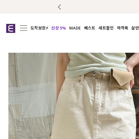
도착보장⚡
신상 5%
MADE
베스트
세트할인
하객룩
살안
전체보기
전체보기
전체보기
전
익스클루시브
코디세트
상의
캡나
아우터
1&1
하의
셔츠/블
티셔츠
여름코디추천
원피스
여
니트
슬랙
블라우스
원피스
팬츠
스커트
액티브웨어
언더웨어
ACC