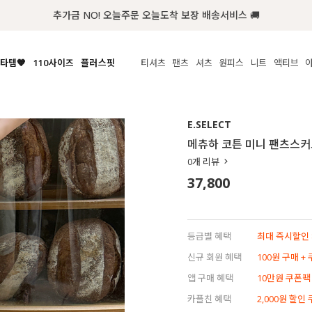
첫구매 한정 인기상품 100원~
타템🧡
110사이즈
플러스핏
티셔츠
팬츠
셔츠
원피스
니트
액티브
체보기
전체보기
전체보기
전체보기
전체보기
전체보기
전체보기
전체보기
전체보기
전
시/나시
MADE
아우터
티셔츠
쿨팬츠
신상
MADE
MADE
MADE
E.SELECT
라우스/티셔츠
상의
상의
롱티셔츠
일상팬츠
셔츠
신상
썸머 니트
애슬레져
메츄하 코튼 미니 팬츠스
름니트
하의
하의
티블라우스
데님
뷔스티에
미니
가디건·집업
스윔웨어
점
0
개 리뷰
스/팬츠
원피스
원피스
맨투맨/후디
코튼
블라우스
미디/롱
니트웨어
ETC
37,800
원피스
액티브웨어
폴라
슬랙스
뷔스티에/레이어드
오버핏 니트
세트
ETC
민소매/나시
숏츠
하객룩
데일리 니트
크롭
트레이닝
페스티벌/바캉스
등급별 혜택
최대 즉시할인 8
반팔
밴딩팬츠
셀프웨딩
신규 회원 혜택
100원 구매 +
긴팔
길이별
앱 구매 혜택
10만원 쿠폰팩
38INCH~
카플친 혜택
2,000원 할인