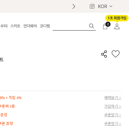
KOR
1초 회원가입
0
아우터
스커트
언더웨어
코디템
체보기
전체보기
전체보기
전체보기
로그인
가디건
롱
보정웨어
MADE
회원가입
자켓
데님
브라
신상
마이페이지
커트
퍼/집업
린넨
팬티
벨트
코트
미니/미디
인견
슈즈
패딩
팬츠 스커트
나시/속바지
백
파자마
쥬얼리
ETC
액세서리
% + 적립 4%
혜택보기 >
세트
양말/스타킹
 쿠폰팩 3종
가입하기 >
세트
 증정
쿠폰받기 >
 쿠폰 증정
쿠폰받기 >