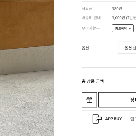
적립금
380원
배송비 안내
3,000원 (7
무이자할부
+
카드혜택
옵션
총 상품 금액
장