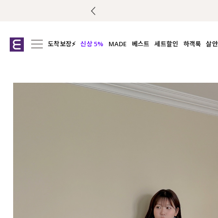
도착보장⚡
신상 5%
MADE
베스트
세트할인
하객룩
살안
전체보기
전체보기
전체보기
전
익스클루시브
코디세트
상의
캡나
아우터
1&1
하의
셔츠/블
티셔츠
여름코디추천
원피스
여
니트
슬랙
블라우스
원피스
팬츠
스커트
액티브웨어
언더웨어
ACC