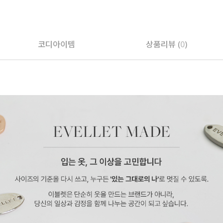
코디아이템
상품리뷰 (
0
)
페이코 ID로 페