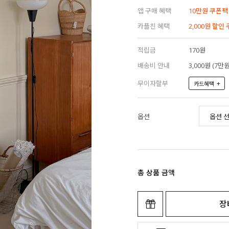
앱 구매 혜택
10만원 쿠폰팩
카플친 혜택
2,000원 할인
적립금
170원
배송비 안내
3,000원 (7
무이자할부
+
카드혜택
옵션
총 상품 금액
장