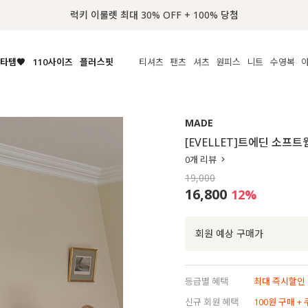
📢 8월 여름휴무 배송안내
타템🧡
110사이즈
플러스핏
티셔츠
팬츠
셔츠
원피스
니트
액티브
체보기
전체보기
전체보기
전체보기
전체보기
전체보기
전체보기
전체보기
전체보기
전
시/나시
MADE
아우터
티셔츠
쿨팬츠
신상
MADE
MADE
MADE
MADE
라우스/티셔츠
상의
상의
롱티셔츠
일상팬츠
셔츠
신상
썸머 니트
애슬레져
[EVELLET]트에딘 소프
름니트
하의
하의
티블라우스
데님
뷔스티에
미니
가디건·집업
스윔웨어
점
0
개 리뷰
스/팬츠
원피스
원피스
맨투맨/후디
코튼
블라우스
미디/롱
니트웨어
ETC
19,000
원피스
액티브웨어
폴라
슬랙스
뷔스티에/레이어드
오버핏 니트
세트
16,800
12
%
ETC
민소매/나시
숏츠
하객룩
데일리 니트
크롭
트레이닝
페스티벌/바캉스
회원 예상 구매가
반팔
밴딩팬츠
셀프웨딩
긴팔
길이별
등급별 혜택
최대 즉시할인 8
38INCH~
신규 회원 혜택
100원 구매 +