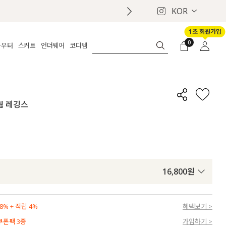
KOR
1초 회원가입
0
아우터
스커트
언더웨어
코디템
체보기
전체보기
전체보기
전체보기
로그인
가디건
롱
보정웨어
MADE
회원가입
자켓
데님
브라
신상
마이페이지
트웜 레깅스
퍼/집업
린넨
팬티
벨트
코트
미니/미디
인견
슈즈
패딩
팬츠 스커트
나시/속바지
백
파자마
쥬얼리
ETC
액세서리
16,800
원
세트
양말/스타킹
세트
% + 적립 4%
혜택보기 >
 쿠폰팩 3종
가입하기 >