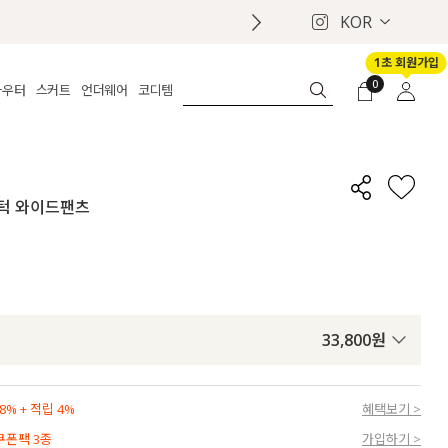
KOR
1초 회원가입
0
아우터
스커트
언더웨어
코디템
체보기
전체보기
전체보기
전체보기
로그인
가디건
롱
보정웨어
MADE
회원가입
자켓
데님
브라
신상
마이페이지
 핀턱 와이드팬츠
퍼/집업
린넨
팬티
벨트
코트
미니/미디
인견
슈즈
패딩
팬츠 스커트
나시/속바지
백
파자마
쥬얼리
ETC
액세서리
33,800
원
세트
양말/스타킹
세트
% + 적립 4%
혜택보기 >
 쿠폰팩 3종
가입하기 >