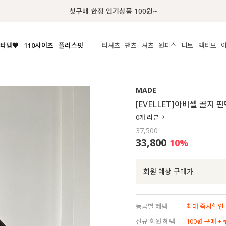
첫구매 한정 인기상품 100원~
타템🧡
110사이즈
플러스핏
티셔츠
팬츠
셔츠
원피스
니트
액티브
체보기
전체보기
전체보기
전체보기
전체보기
전체보기
전체보기
전체보기
전체보기
전
시/나시
MADE
아우터
티셔츠
쿨팬츠
신상
MADE
MADE
MADE
MADE
라우스/티셔츠
상의
상의
롱티셔츠
일상팬츠
셔츠
신상
썸머 니트
애슬레져
[EVELLET]아비셀 골지
름니트
하의
하의
티블라우스
데님
뷔스티에
미니
가디건·집업
스윔웨어
점
0
개 리뷰
스/팬츠
원피스
원피스
맨투맨/후디
코튼
블라우스
미디/롱
니트웨어
ETC
37,500
원피스
액티브웨어
폴라
슬랙스
뷔스티에/레이어드
오버핏 니트
세트
33,800
10
%
ETC
민소매/나시
숏츠
하객룩
데일리 니트
크롭
트레이닝
페스티벌/바캉스
회원 예상 구매가
반팔
밴딩팬츠
셀프웨딩
긴팔
길이별
등급별 혜택
최대 즉시할인 8
38INCH~
신규 회원 혜택
100원 구매 +