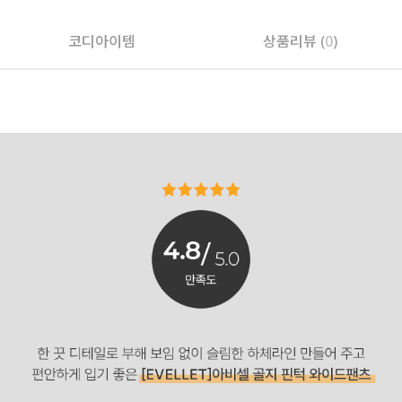
코디아이템
상품리뷰 (
0
)
페이코 ID로 페