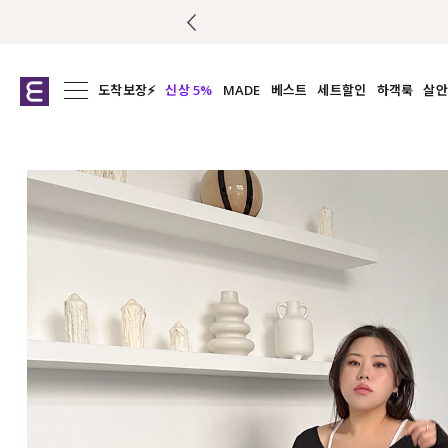
도착보장⚡
신상 5%
MADE
베스트
세트할인
하객룩
살안
전체보기
전체보기
전체보기
전
익스클루시브
코디세트
상의
캡나
아우터
1&1
하의
셔츠/블
티셔츠
여름코디추천
원피스
여
니트
슬랙
블라우스
원피스
팬츠
스커트
액티브웨어
언더웨어
ACC