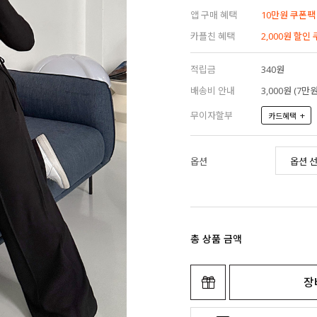
앱 구매 혜택
10만원 쿠폰팩
카플친 혜택
2,000원 할인
적립금
340원
배송비 안내
3,000원 (7
무이자할부
+
카드혜택
옵션
총 상품 금액
장