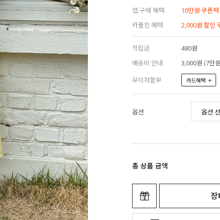
앱 구매 혜택
10만원 쿠폰팩
카플친 혜택
2,000원 할인
적립금
480원
배송비 안내
3,000원 (7
무이자할부
+
카드혜택
옵션
총 상품 금액
장