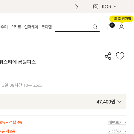
KOR
1초 회원가입
0
아우터
스커트
언더웨어
코디템
체보기
전체보기
전체보기
전체보기
로그인
가디건
롱
보정웨어
MADE
회원가입
자켓
데님
브라
신상
마이페이지
크 뷔스티에 롱원피스
퍼/집업
린넨
팬티
벨트
코트
미니/미디
인견
슈즈
패딩
팬츠 스커트
나시/속바지
백
지
3일 08시간 10분 25초
파자마
쥬얼리
ETC
액세서리
47,400
원
세트
양말/스타킹
세트
% + 적립 4%
혜택보기 >
 쿠폰팩 3종
가입하기 >