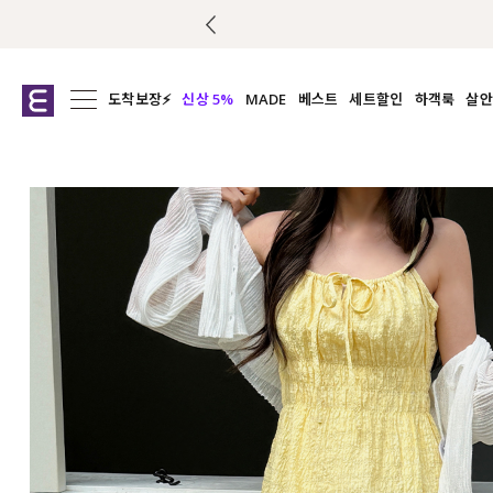
도착보장⚡
신상 5%
MADE
베스트
세트할인
하객룩
살안
전체보기
전체보기
전체보기
전
익스클루시브
코디세트
상의
캡나
아우터
1&1
하의
셔츠/블
티셔츠
여름코디추천
원피스
여
니트
슬랙
블라우스
원피스
팬츠
스커트
액티브웨어
언더웨어
ACC