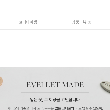
코디아이템
상품리뷰 (
0
)
페이코 ID로 페