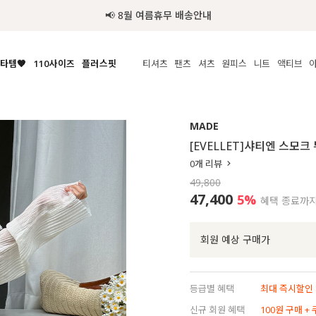
📢 8월 여름휴무 배송안내
타템🧡
110사이즈
플러스핏
티셔츠
팬츠
셔츠
원피스
니트
수영복
체보기
전체보기
전체보기
전체보기
전체보기
전체보기
전체보기
전체보기
전체보기
전
시/나시
MADE
아우터
티셔츠
쿨팬츠
신상
MADE
MADE
MADE
MADE
라우스/티셔츠
상의
상의
롱티셔츠
일상팬츠
셔츠
신상
썸머 니트
애슬레져
[EVELLET]샤티엔 스모
름니트
하의
하의
티블라우스
데님
뷔스티에
미니
가디건·집업
스윔웨어
점
0
개 리뷰
스/팬츠
원피스
원피스
맨투맨/후디
코튼
블라우스
미디/롱
니트웨어
ETC
49,800
원피스
액티브웨어
폴라
슬랙스
뷔스티에/레이어드
오버핏 니트
세트
47,400
5%
혜택 종료까
ETC
민소매/나시
숏츠
하객룩
데일리 니트
크롭
트레이닝
페스티벌/바캉스
회원 예상 구매가
반팔
밴딩팬츠
셀프웨딩
긴팔
길이별
등급별 혜택
최대 즉시할인 8
38INCH~
신규 회원 혜택
100원 구매 +