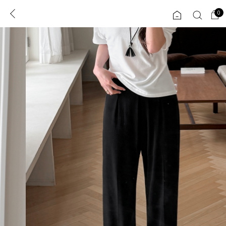
0
0
1초 회원가입
로그인
ENG
TW
콘텐츠
리뷰 & 혜택
플러스핏
회원혜택
입
JP
CATEGORY
COMMUNITY
도착보장⚡
ALL
인플루언서 pick!
익스클루시브
신상 5%
아우터
베스트
티셔츠
MADE
니트