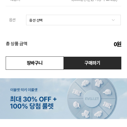
수영복
옵션
아우터
스커트
0
원
총 상품 금액
언더웨어/파자마
코디템
장바구니
구매하기
FIT ZOOM