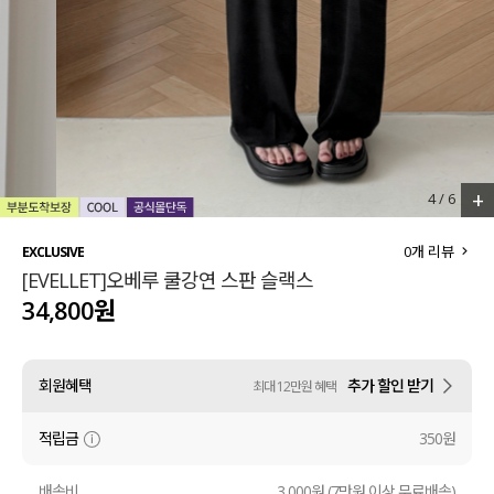
세트할인 ~30%
블라우스
하객룩
원피스
살안타템
팬츠
110사이즈
스커트
+
4
/
6
플러스핏
액티브웨어
0
개 리뷰
EXCLUSIVE
[EVELLET]오베루 쿨강연 스판 슬랙스
티셔츠
언더웨어
34,800원
팬츠
ACC
회원혜택
추가 할인 받기
최대 12만원 혜택
셔츠
적립금
350원
원피스
니트
배송비
3,000원 (7만원 이상 무료배송)