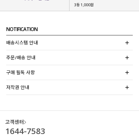
3등 1,000원
NOTIFICATION
배송시스템 안내
주문/배송 안내
구매 필독 사항
저작권 안내
여름에도 시원하게 입을 수 있는 슬랙스를
고민하던 끝에 제작하게 된 아이템인데요.
많은 고객님들의 후기가 말해주는
시원한 소재감과 편안한 착용까지
느끼실 수 있는
아이템이라 자신 있게 소개해 드려요-!
고객센터
1644-7583