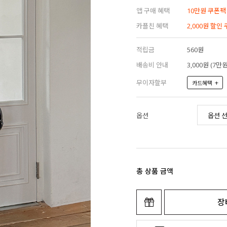
앱 구매 혜택
10만원 쿠폰팩
카플친 혜택
2,000원 할인
적립금
560원
배송비 안내
3,000원 (7
무이자할부
+
카드혜택
옵션
총 상품 금액
장