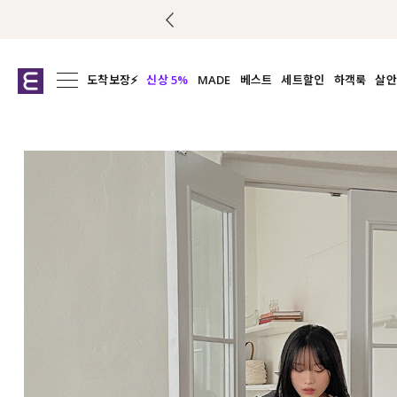
도착보장⚡
신상 5%
MADE
베스트
세트할인
하객룩
살안
전체보기
전체보기
전체보기
전
익스클루시브
코디세트
상의
캡나
아우터
1&1
하의
셔츠/블
티셔츠
여름코디추천
원피스
여
니트
슬랙
블라우스
원피스
팬츠
스커트
액티브웨어
언더웨어
ACC