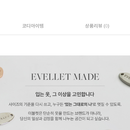
코디아이템
상품리뷰 (
0
)
페이코 ID로 페