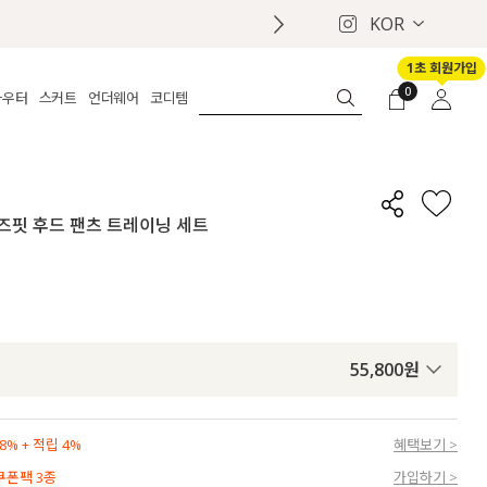
KOR
1초 회원가입
0
아우터
스커트
언더웨어
코디템
체보기
전체보기
전체보기
전체보기
로그인
가디건
롱
보정웨어
MADE
회원가입
자켓
데님
브라
신상
마이페이지
 루즈핏 후드 팬츠 트레이닝 세트
퍼/집업
린넨
팬티
벨트
코트
미니/미디
인견
슈즈
패딩
팬츠 스커트
나시/속바지
백
파자마
쥬얼리
ETC
액세서리
55,800
원
세트
양말/스타킹
세트
% + 적립 4%
혜택보기 >
 쿠폰팩 3종
가입하기 >