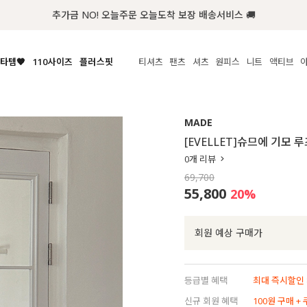
추가금 NO! 오늘주문 오늘도착 보장 배송서비스 🚚
타템🧡
110사이즈
플러스핏
티셔츠
팬츠
셔츠
원피스
니트
액티브
체보기
전체보기
전체보기
전체보기
전체보기
전체보기
전체보기
전체보기
전체보기
전
시/나시
MADE
아우터
티셔츠
쿨팬츠
신상
MADE
MADE
MADE
MADE
라우스/티셔츠
상의
상의
롱티셔츠
일상팬츠
셔츠
신상
썸머 니트
애슬레져
[EVELLET]슈므에 기모
름니트
하의
하의
티블라우스
데님
뷔스티에
미니
가디건·집업
스윔웨어
점
0
개 리뷰
스/팬츠
원피스
원피스
맨투맨/후디
코튼
블라우스
미디/롱
니트웨어
ETC
69,700
원피스
액티브웨어
폴라
슬랙스
뷔스티에/레이어드
오버핏 니트
세트
55,800
20
%
ETC
민소매/나시
숏츠
하객룩
데일리 니트
크롭
트레이닝
페스티벌/바캉스
회원 예상 구매가
반팔
밴딩팬츠
셀프웨딩
긴팔
길이별
등급별 혜택
최대 즉시할인 8
38INCH~
신규 회원 혜택
100원 구매 +