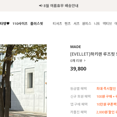
📢 8월 여름휴무 배송안내
타템🧡
110사이즈
플러스핏
티셔츠
팬츠
셔츠
원피스
니트
액티브
체보기
전체보기
전체보기
전체보기
전체보기
전체보기
전체보기
전체보기
전체보기
전
시/나시
MADE
아우터
티셔츠
쿨팬츠
신상
MADE
MADE
MADE
MADE
라우스/티셔츠
상의
상의
롱티셔츠
일상팬츠
셔츠
신상
썸머 니트
애슬레져
[EVELLET]하키렌 루즈핏
름니트
하의
하의
티블라우스
데님
뷔스티에
미니
가디건·집업
스윔웨어
점
0
개 리뷰
스/팬츠
원피스
원피스
맨투맨/후디
코튼
블라우스
미디/롱
니트웨어
ETC
39,800
원피스
액티브웨어
폴라
슬랙스
뷔스티에/레이어드
오버핏 니트
세트
ETC
민소매/나시
숏츠
하객룩
데일리 니트
크롭
트레이닝
페스티벌/바캉스
등급별 혜택
최대 즉시할인 8
반팔
밴딩팬츠
셀프웨딩
신규 회원 혜택
100원 구매 +
긴팔
길이별
앱 구매 혜택
10만원 쿠폰팩
38INCH~
카플친 혜택
2,000원 할인