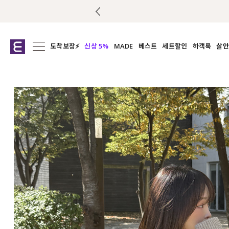
도착보장⚡
신상 5%
MADE
베스트
세트할인
하객룩
살안
전체보기
전체보기
전체보기
전
익스클루시브
코디세트
상의
캡나
아우터
1&1
하의
셔츠/블
티셔츠
여름코디추천
원피스
여
니트
슬랙
블라우스
원피스
팬츠
스커트
액티브웨어
언더웨어
ACC