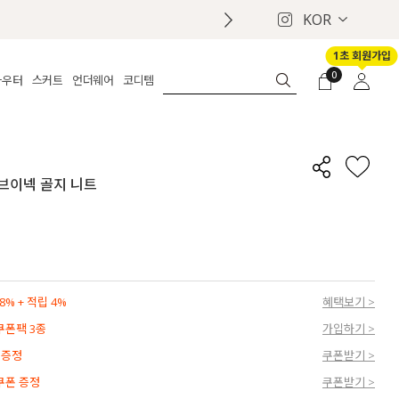
KOR
1초 회원가입
0
아우터
스커트
언더웨어
코디템
체보기
전체보기
전체보기
전체보기
로그인
가디건
롱
보정웨어
MADE
회원가입
자켓
데님
브라
신상
마이페이지
 브이넥 골지 니트
퍼/집업
린넨
팬티
벨트
코트
미니/미디
인견
슈즈
패딩
팬츠 스커트
나시/속바지
백
파자마
쥬얼리
ETC
액세서리
% + 적립 4%
혜택보기 >
세트
양말/스타킹
 쿠폰팩 3종
가입하기 >
세트
 증정
쿠폰받기 >
 쿠폰 증정
쿠폰받기 >