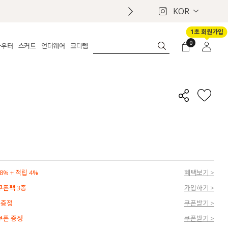
KOR
1초 회원가입
0
아우터
스커트
언더웨어
코디템
체보기
전체보기
전체보기
전체보기
로그인
가디건
롱
보정웨어
MADE
회원가입
자켓
데님
브라
신상
마이페이지
퍼/집업
린넨
팬티
벨트
코트
미니/미디
인견
슈즈
패딩
팬츠 스커트
나시/속바지
백
파자마
쥬얼리
ETC
액세서리
% + 적립 4%
혜택보기 >
세트
양말/스타킹
 쿠폰팩 3종
가입하기 >
세트
 증정
쿠폰받기 >
 쿠폰 증정
쿠폰받기 >