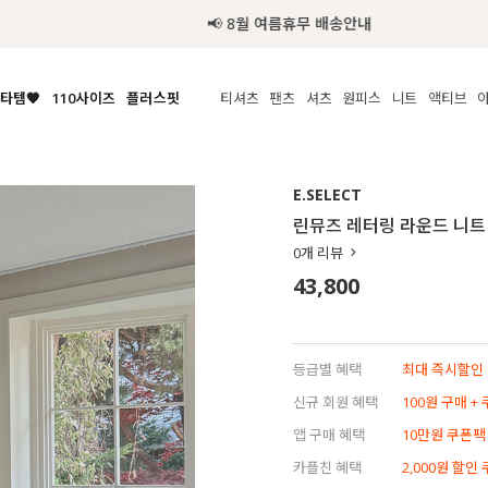
📢 8월 여름휴무 배송안내
타템🧡
110사이즈
플러스핏
티셔츠
팬츠
셔츠
원피스
니트
수영복
체보기
전체보기
전체보기
전체보기
전체보기
전체보기
전체보기
전체보기
전체보기
전
시/나시
MADE
아우터
티셔츠
쿨팬츠
신상
MADE
MADE
MADE
E.SELECT
라우스/티셔츠
상의
상의
롱티셔츠
일상팬츠
셔츠
신상
썸머 니트
애슬레져
린뮤즈 레터링 라운드 니트
름니트
하의
하의
티블라우스
데님
뷔스티에
미니
가디건·집업
스윔웨어
점
0
개 리뷰
스/팬츠
원피스
원피스
맨투맨/후디
코튼
블라우스
미디/롱
니트웨어
ETC
43,800
원피스
액티브웨어
폴라
슬랙스
뷔스티에/레이어드
오버핏 니트
세트
ETC
민소매/나시
숏츠
하객룩
데일리 니트
크롭
트레이닝
페스티벌/바캉스
등급별 혜택
최대 즉시할인 8
반팔
밴딩팬츠
셀프웨딩
신규 회원 혜택
100원 구매 +
긴팔
길이별
앱 구매 혜택
10만원 쿠폰팩
38INCH~
카플친 혜택
2,000원 할인