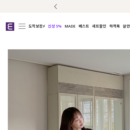
도착보장⚡
신상 5%
MADE
베스트
세트할인
하객룩
살안
전체보기
전체보기
전체보기
전
익스클루시브
코디세트
상의
캡나
아우터
1&1
하의
셔츠/블
티셔츠
여름코디추천
원피스
여
니트
슬랙
블라우스
원피스
팬츠
스커트
액티브웨어
언더웨어
ACC