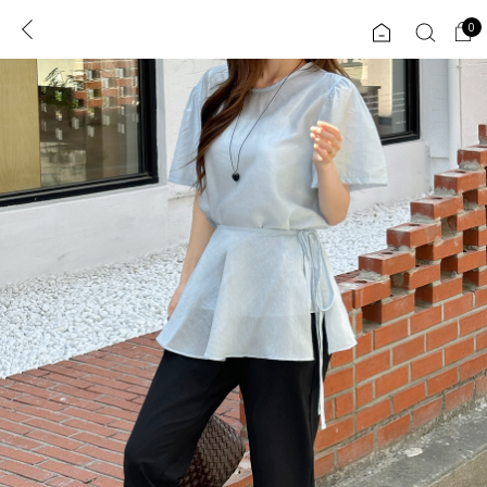
0
0
1초 회원가입
로그인
ENG
TW
콘텐츠
리뷰 & 혜택
플러스핏
회원혜택
입
JP
CATEGORY
COMMUNITY
도착보장⚡
ALL
인플루언서 pick!
익스클루시브
신상 5%
아우터
베스트
티셔츠
MADE
니트