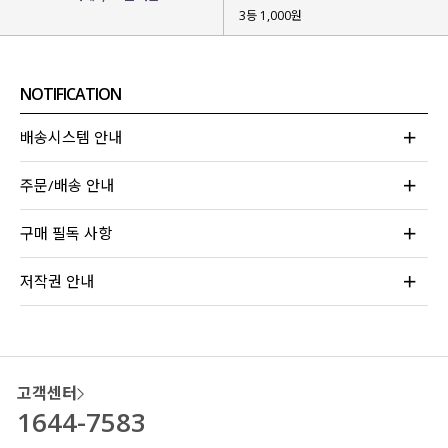
3등 1,000원
NOTIFICATION
배송시스템 안내
주문/배송 안내
무더운 여름에도
시원하고 편안하게
구매 필독 사항
입기 좋은 슬랙스를 제작
했는데요.
저작권 안내
고객님들의 아낌없는 사랑과 극찬이
끊이지 않아 자신 있게 추천드리는 아이템이라
눈여겨보시면 좋을 것 같아요!
고객센터
1644-7583