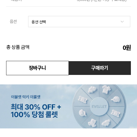
액티브
옵션
아우터
스커트
0
원
총 상품 금액
언더웨어/파자마
코디템
장바구니
구매하기
FIT ZOOM