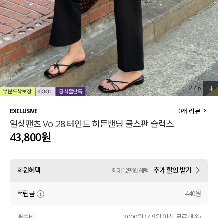
세트할인 ~30%
블라우스
하객룩
원피스
살안타템
팬츠
110사이즈
스커트
+
3
/
6
플러스핏
액티브웨어
0
개 리뷰
EXCLUSIVE
일상팬츠 Vol.28 테인드 히든밴딩 쿨스판 슬랙스
티셔츠
언더웨어
43,800원
팬츠
ACC
회원혜택
추가 할인 받기
최대 12만원 혜택
셔츠
적립금
440원
원피스
니트
배송비
3,000원 (7만원 이상 무료배송)