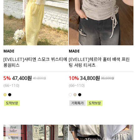
세트할인 ~30%
블라우스
하객룩
원피스
살안타템
팬츠
MADE
MADE
110사이즈
스커트
[EVELLET]샤티엔 스모크 뷔스티에
[EVELLET]헤르아 홀터 배색 프린
롱원피스
팅 셔링 티셔츠
플러스핏
액티브웨어
5%
47,400원
10%
34,800원
49,800원
38,600원
티셔츠
언더웨어
(66~110)
(66~110)
팬츠
ACC
셔츠
원피스
니트