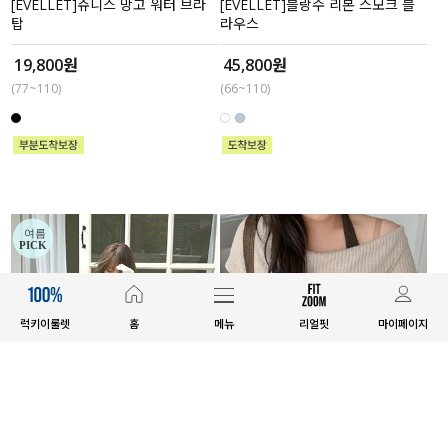
[EVELLET]쥬니스 망고 워터 브라
[EVELLET]블랑수 리본 스모크 블
탑
라우스
19,800원
45,800원
(77~110)
(66~110)
럭키이룰렛
홈
메뉴
리얼핏
마이페이지