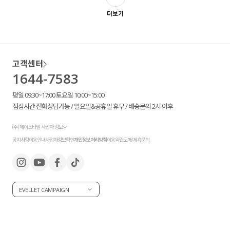
더보기
액티브
아우터
고객센터
스커트
1644-7583
언더웨어/파자마
평일 09:30~17:00 토요일 10:00~15:00
점심시간 전화상담가능 / 일요일&공휴일 휴무 / 배송문의 2시 이후
코디템
(주) 제이스타일 사업자 정보
FIT ZOOM
공지사항
이용안내
사업자정보확인
개인정보처리방침
이용약관
도매/제휴문의
EVELLET CAMPAIGN