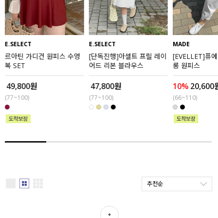
세트할인 ~30%
블라우스
하객룩
원피스
E.SELECT
E.SELECT
MADE
르아틴 가디건 원피스 수영
[단독진행]아셀트 프릴 레이
[EVELLET]퓨
살안타템
팬츠
복 SET
어드 리본 블라우스
롱 원피스
110사이즈
스커트
49,800원
47,800원
10%
20,600
(77~100)
(77~100)
(66~110)
플러스핏
액티브웨어
티셔츠
언더웨어
팬츠
ACC
셔츠
추천순
원피스
니트