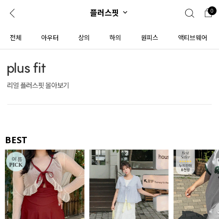
플러스핏
0
0
1초 회원가입
로그인
전체
아우터
상의
하의
원피스
액티브웨어
ENG
TW
콘텐츠
리뷰 & 혜택
플러스핏
회원혜택
입
JP
CATEGORY
COMMUNITY
도착보장⚡
ALL
BEST
인플루언서 pick!
익스클루시브
신상 5%
아우터
베스트
티셔츠
MADE
니트