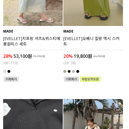
수영복
아우터
MADE
MADE
스커트
[EVELLET]치프링 셔츠&뷔스티에
[EVELLET]오베니 찰랑 맥시 스커
롱원피스 세트
트
언더웨어/파자마
28%
53,100원
20%
19,800원
73,750원
24,700원
(66~110)
(28~38)
코디템
FIT ZOOM