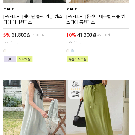
MADE
MADE
세트할인 ~30%
블라우스
[EVELLET]케이닌 쿨링 리본 뷔스
[EVELLET]퓨리아 내추럴 링클 뷔
티에 미니원피스
스티에 롱원피스
하객룩
원피스
5%
61,800원
10%
41,300원
65,000원
45,800원
살안타템
팬츠
(77~100)
(66~110)
110사이즈
스커트
플러스핏
액티브웨어
티셔츠
언더웨어
팬츠
ACC
셔츠
원피스
니트