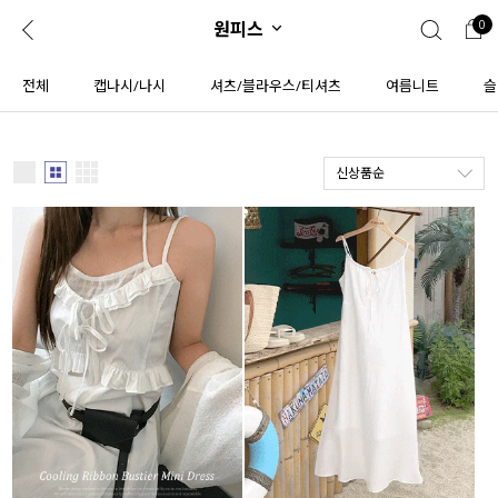
원피스
0
0
1초 회원가입
로그인
전체
캡나시/나시
셔츠/블라우스/티셔츠
여름니트
슬
ENG
TW
신상품순
콘텐츠
리뷰 & 혜택
플러스핏
회원혜택
입
JP
CATEGORY
COMMUNITY
도착보장⚡
ALL
인플루언서 pick!
익스클루시브
신상 5%
아우터
베스트
티셔츠
MADE
니트