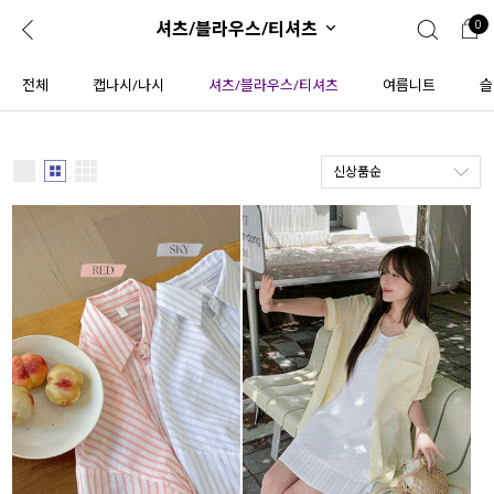
셔츠/블라우스/티셔츠
0
0
1초 회원가입
로그인
전체
캡나시/나시
셔츠/블라우스/티셔츠
여름니트
슬
ENG
TW
신상품순
콘텐츠
리뷰 & 혜택
플러스핏
회원혜택
입
JP
CATEGORY
COMMUNITY
도착보장⚡
ALL
인플루언서 pick!
익스클루시브
신상 5%
아우터
베스트
티셔츠
MADE
니트