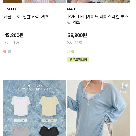
E.SELECT
MADE
세트할인 ~30%
블라우스
테뮬트 ST 언발 카라 셔츠
[EVELLET]케아드 레이스라벨 루즈
핏 셔츠
하객룩
원피스
45,800원
38,800원
살안타템
팬츠
(77~110)
(66~110)
110사이즈
스커트
플러스핏
액티브웨어
티셔츠
언더웨어
팬츠
ACC
셔츠
원피스
니트