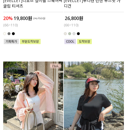
[EVELLET]디오브 길이별 스퀘어넥
[EVELLET]루니텐 린넨 루즈핏 가
굴림 티셔츠
디건
20%
19,800원
26,800원
24,750원
(66~110)
(66~110)