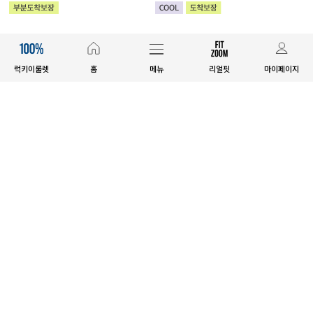
럭키이룰렛
홈
메뉴
리얼핏
마이페이지
고객센터
1644-7583
평일 09:30~17:00 토요일 10:00~15:00
점심시간 전화상담가능 / 일요일&공휴일 휴무 / 배송문의 2시 이후
(주) 제이스타일 사업자 정보
공지사항
이용안내
사업자정보확인
개인정보처리방침
이용약관
도매/제휴문의
EVELLET CAMPAIGN