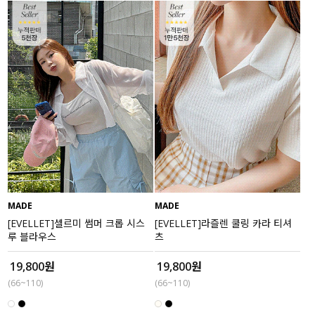
MADE
MADE
[EVELLET]셀르미 썸머 크롭 시스
[EVELLET]라즐렌 쿨링 카라 티셔
루 블라우스
츠
19,800원
19,800원
(66~110)
(66~110)