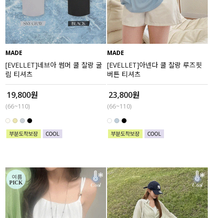
수영복
아우터
MADE
MADE
스커트
[EVELLET]네브아 썸머 쿨 찰랑 굴
[EVELLET]아넨다 쿨 찰랑 루즈핏
림 티셔츠
버튼 티셔츠
언더웨어/파자마
19,800원
23,800원
(66~110)
(66~110)
코디템
FIT ZOOM