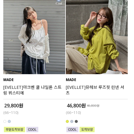
MADE
MADE
[EVELLET]아크벤 쿨 나일론 스트
[EVELLET]뮤헤브 루즈핏 린넨 셔
링 뷔스티에
츠
29,800원
46,800원
46,800원
(66~110)
(66~110)