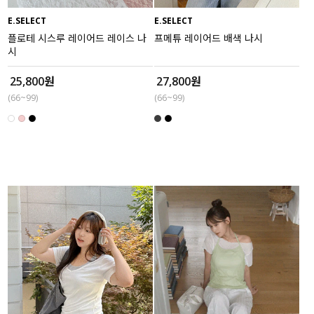
E.SELECT
E.SELECT
세트할인 ~30%
블라우스
플로테 시스루 레이어드 레이스 나
프메튜 레이어드 배색 나시
시
하객룩
원피스
25,800원
27,800원
살안타템
팬츠
(66~99)
(66~99)
110사이즈
스커트
플러스핏
액티브웨어
티셔츠
언더웨어
팬츠
ACC
셔츠
원피스
니트