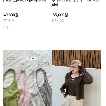
안프휴 코튼 프릴 리본 뷔스티에
쿠제플 스트링 캉캉 레이어드 뷔스
티에
49,800원
55,000원
(77~110)
(77~100)