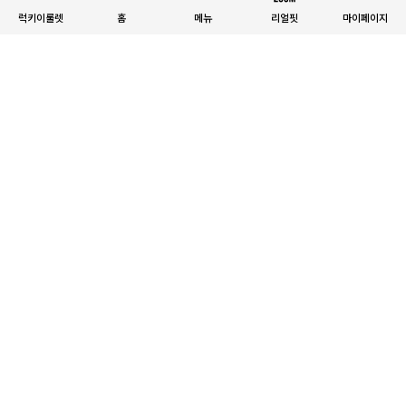
럭키이룰렛
홈
메뉴
리얼핏
마이페이지
E.SELECT
E.SELECT
아켄플 펀칭 물결 홀터 나시
넨트뷰 홀터 나시 가디건 SET