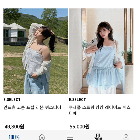
E.SELECT
E.SELECT
안프휴 코튼 프릴 리본 뷔스티에
쿠제플 스트링 캉캉 레이어드 뷔스
티에
49,800원
55,000원
(77~110)
(77~100)