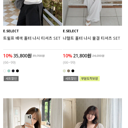
수영복
아우터
E.SELECT
E.SELECT
스커트
트윌프 배색 홀터 나시 티셔츠 SET
나헬트 홀터 나시 물결 티셔츠 SET
언더웨어/파자마
10%
35,800원
10%
21,800원
39,700원
24,200원
(66~99)
(66~99)
코디템
FIT ZOOM