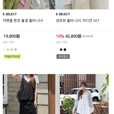
E.SELECT
E.SELECT
아켄플 펀칭 물결 홀터 나시
넨트뷰 홀터 나시 가디건 SET
19,800원
10%
43,800원
48,600원
(66~99)
(66~99)