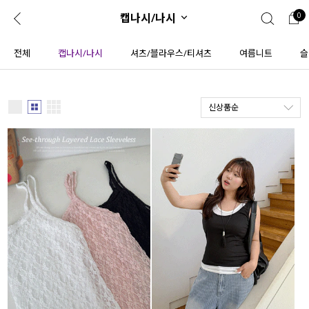
캡나시/나시
0
0
1초 회원가입
로그인
전체
캡나시/나시
셔츠/블라우스/티셔츠
여름니트
슬
ENG
TW
신상품순
콘텐츠
리뷰 & 혜택
플러스핏
회원혜택
입
JP
CATEGORY
COMMUNITY
도착보장⚡
ALL
인플루언서 pick!
익스클루시브
신상 5%
아우터
베스트
티셔츠
MADE
니트