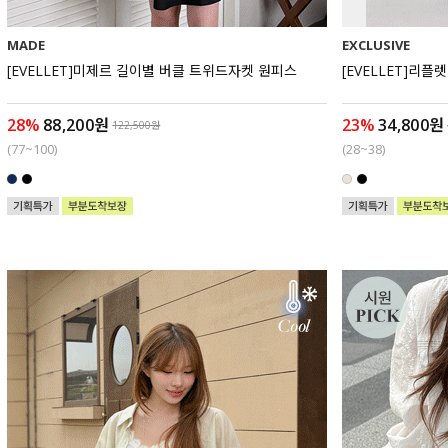
MADE
EXCLUSIVE
[EVELLET]미제르 길이별 버클 트위드자켓 원피스
[EVELLET]리
28%
88,200원
23%
34,800원
122,500원
(77~100)
(28~38)