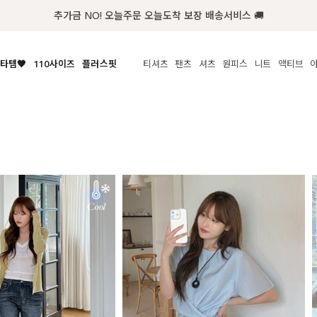
첫구매 한정 인기상품 100원~
타템🧡
110사이즈
플러스핏
티셔츠
팬츠
셔츠
원피스
니트
액티브
체보기
전체보기
전체보기
전체보기
전체보기
전체보기
전체보기
전체보기
전체보기
전
시/나시
MADE
아우터
티셔츠
쿨팬츠
신상
MADE
MADE
MADE
라우스/티셔츠
상의
상의
롱티셔츠
일상팬츠
셔츠
신상
썸머 니트
애슬레져
름니트
하의
하의
티블라우스
데님
뷔스티에
미니
가디건·집업
스윔웨어
점
스/팬츠
원피스
원피스
맨투맨/후디
코튼
블라우스
미디/롱
니트웨어
ETC
원피스
액티브웨어
폴라
슬랙스
뷔스티에/레이어드
오버핏 니트
세트
ETC
민소매/나시
숏츠
하객룩
데일리 니트
크롭
트레이닝
페스티벌/바캉스
반팔
밴딩팬츠
셀프웨딩
긴팔
길이별
38INCH~