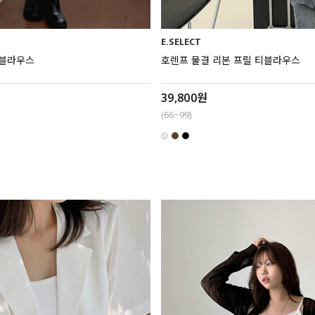
E.SELECT
 블라우스
호렌프 물결 리본 프릴 티블라우스
39,800원
(66~99)