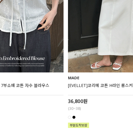
MADE
라리 7부소매 코튼 자수 블라우스
[EVELLET]코리메 코튼 H라인 롱스
36,800원
(30~38)