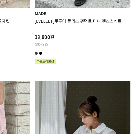
MADE
싱글자켓
[EVELLET]쿠루이 플리츠 펜던트 미니 팬츠스커트
39,800원
(30~38)