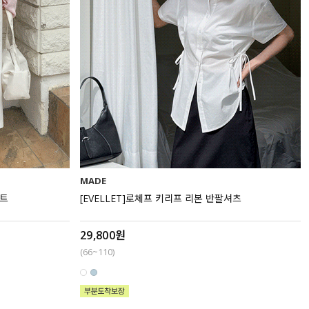
MADE
커트
[EVELLET]로체프 키리프 리본 반팔셔츠
29,800원
(66~110)