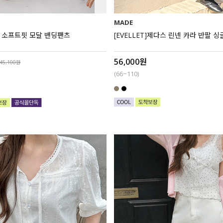
MADE
플렛 소프트핏 모달 밴딩팬츠
[EVELLET]제다스 린넨 카라 반팔 
56,000원
45,100원
(66~110)