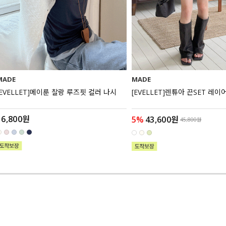
MADE
MADE
[EVELLET]메이룬 찰랑 루즈핏 컬러 나시
[EVELLET]렌튜아 끈SET 레
16,800원
5%
43,600원
45,800원