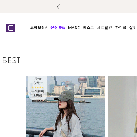
도착보장⚡
신상 5%
MADE
베스트
세트할인
하객룩
살안
전체보기
전체보기
전체보기
전
익스클루시브
코디세트
상의
캡나
아우터
1&1
하의
셔츠/블
BEST
티셔츠
여름코디추천
원피스
여
니트
슬랙
블라우스
원피스
팬츠
스커트
액티브웨어
언더웨어
ACC