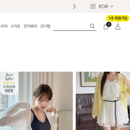
KOR
1초 회원가입
0
아우터
스커트
언더웨어
코디템
체보기
전체보기
전체보기
전체보기
로그인
가디건
롱
보정웨어
MADE
회원가입
자켓
데님
브라
신상
마이페이지
퍼/집업
린넨
팬티
벨트
코트
미니/미디
인견
슈즈
패딩
팬츠 스커트
나시/속바지
백
파자마
쥬얼리
ETC
액세서리
세트
양말/스타킹
세트