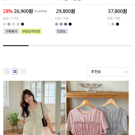
28%
26,900원
29,800원
37,800원
세트할인 ~30%
블라우스
37,200원
(66~110)
(26~34)
(66~99)
하객룩
원피스
살안타템
팬츠
110사이즈
스커트
플러스핏
액티브웨어
추천순
티셔츠
언더웨어
팬츠
ACC
셔츠
원피스
니트