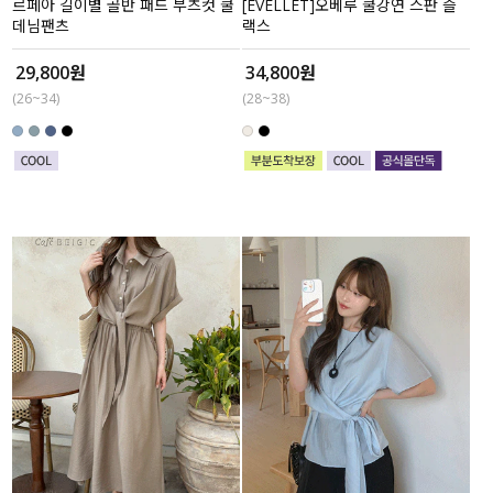
르페아 길이별 골반 패드 부츠컷 쿨
[EVELLET]오베루 쿨강연 스판 슬
데님팬츠
랙스
29,800원
34,800원
(26~34)
(28~38)