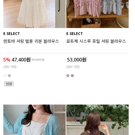
액티브
아우터
E.SELECT
E.SELECT
스커트
렌토바 셔링 벌룬 리본 블라우스
로트케 시스루 프릴 셔링 블라우스
언더웨어/파자마
5%
47,400원
53,000원
49,800원
코디템
(66~99)
(66~99)
FIT ZOOM