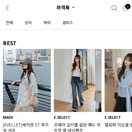
하객룩
0
0
1초 회원가입
로그인
전체
상의
하의
원피스
ENG
TW
BEST
콘텐츠
리뷰 & 혜택
플러스핏
회원혜택
입
JP
CATEGORY
COMMUNITY
도착보장⚡
ALL
인플루언서 pick!
익스클루시브
신상 5%
아우터
베스트
티셔츠
MADE
E.SELECT
E.SELECT
[EVELLET]세히렌 ST 루즈
르페아 길이별 골반 패드 부
텔로파 리오셀 
MADE
니트
핏 셔츠
츠컷 쿨 데님팬츠