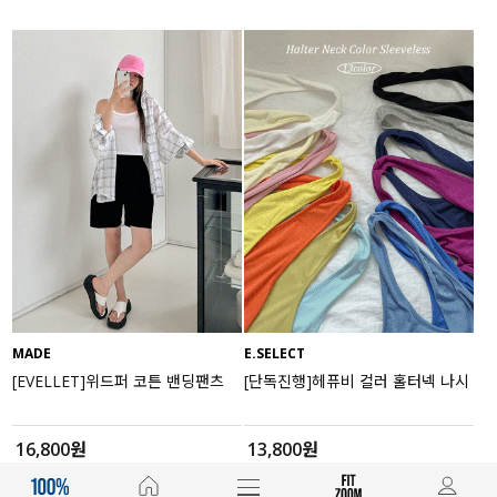
MADE
E.SELECT
[EVELLET]위드퍼 코튼 밴딩팬츠
[단독진행]헤퓨비 컬러 홀터넥 나시
16,800원
13,800원
(28~38)
(66~99)