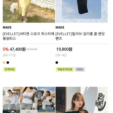
액티브
아우터
MADE
MADE
스커트
[EVELLET]샤티엔 스모크 뷔스티에
[EVELLET]릴리브 길이별 쿨 밴딩
롱원피스
팬츠
언더웨어/파자마
5%
47,400원
19,800원
49,800원
(66~110)
(28~42)
코디템
FIT ZOOM