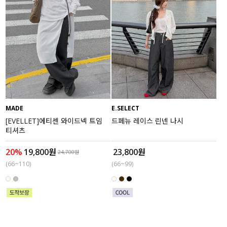
MADE
E.SELECT
[EVELLET]에티센 와이드넥 트임
드페뉴 레이스 린넨 나시
티셔츠
20%
19,800원
23,800원
24,700원
(66~110)
(66~99)