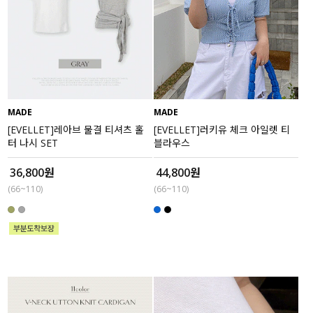
MADE
MADE
[EVELLET]레아브 물결 티셔츠 홀
[EVELLET]러키유 체크 아일렛 티
터 나시 SET
블라우스
36,800원
44,800원
(66~110)
(66~110)