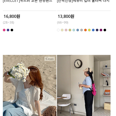
[EVELLET]위드퍼 코튼 밴딩팬츠
[단독진행]헤퓨비 컬러 홀터넥 나시
16,800원
13,800원
(28~38)
(66~99)