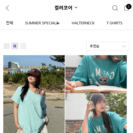
컬러코어
0
0
1초 회원가입
로그인
전체
SUMMER SPECIAL💫
HALTERNECK
T-SHIRTS
ENG
TW
추천순
콘텐츠
리뷰 & 혜택
플러스핏
회원혜택
입
JP
CATEGORY
COMMUNITY
도착보장⚡
ALL
인플루언서 pick!
익스클루시브
신상 5%
아우터
베스트
티셔츠
MADE
니트