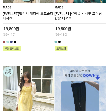
MADE
MADE
세트할인 ~30%
블라우스
[EVELLET]첼리시 레터링 오프숄더
[EVELLET]르에뷰 박시핏 프린팅
티셔츠
반팔 티셔츠
하객룩
원피스
19,800원
19,800원
살안타템
팬츠
(66~110)
(66~110)
110사이즈
스커트
플러스핏
액티브웨어
티셔츠
언더웨어
팬츠
ACC
셔츠
원피스
니트