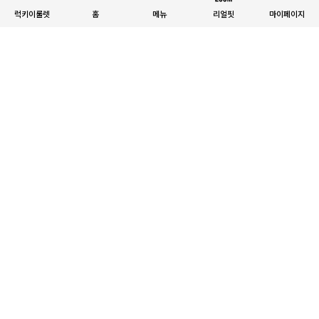
럭키이룰렛
홈
메뉴
리얼핏
마이페이지
MADE
MADE
[EVELLET]셰링드 반팔 니트 가디
[일상팬츠]하테민 길이별 밴딩 슬랙
건
스