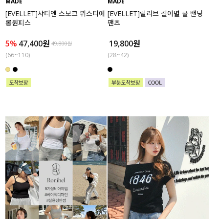
MADE
MADE
[EVELLET]샤티엔 스모크 뷔스티에
[EVELLET]릴리브 길이별 쿨 밴딩
롱원피스
팬츠
5%
47,400원
19,800원
49,800원
(66~110)
(28~42)