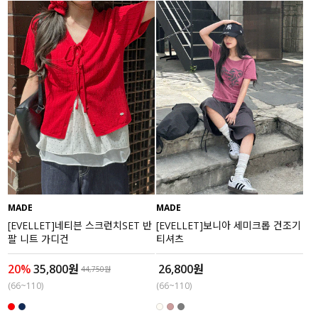
MADE
MADE
[EVELLET]네티븐 스크런치SET 반
[EVELLET]보니아 세미크롭 건조기
팔 니트 가디건
티셔츠
20%
35,800원
26,800원
44,750원
(66~110)
(66~110)