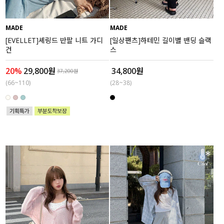
MADE
MADE
[EVELLET]셰링드 반팔 니트 가디
[일상팬츠]하테민 길이별 밴딩 슬랙
건
스
20%
29,800원
34,800원
37,200원
(66~110)
(28~38)