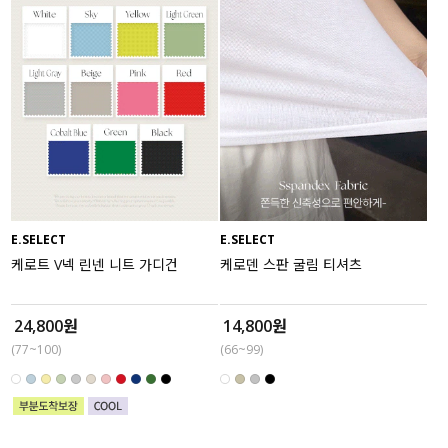
E.SELECT
E.SELECT
케로트 V넥 린넨 니트 가디건
케로덴 스판 굴림 티셔츠
24,800원
14,800원
(77~100)
(66~99)