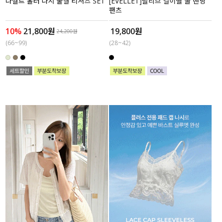
나헬트 홀터 나시 물결 티셔츠 SET
[EVELLET]릴리브 길이별 쿨 밴딩
팬츠
10%
21,800원
19,800원
24,200원
(66~99)
(28~42)