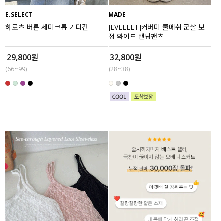
E.SELECT
MADE
세트할인 ~30%
블라우스
하로츠 버튼 세미크롭 가디건
[EVELLET]커버미 쿨메쉬 군살 보
정 와이드 밴딩팬츠
하객룩
원피스
29,800원
32,800원
살안타템
팬츠
(66~99)
(28~38)
110사이즈
스커트
플러스핏
액티브웨어
티셔츠
언더웨어
팬츠
ACC
셔츠
원피스
니트