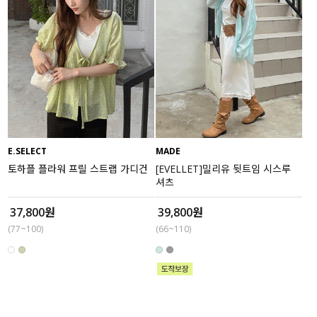
E.SELECT
MADE
토하플 플라워 프릴 스트랩 가디건
[EVELLET]밀리유 뒷트임 시스루
셔츠
37,800원
39,800원
(77~100)
(66~110)