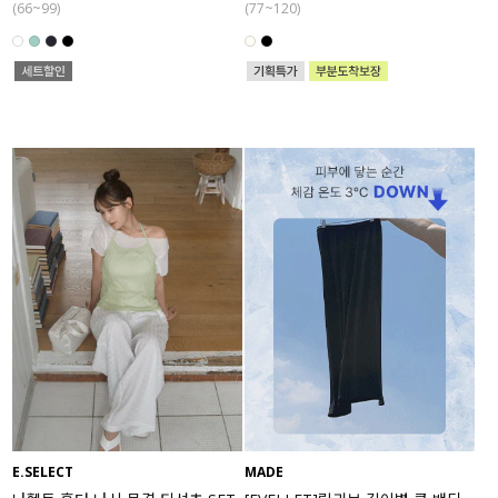
(66~99)
(77~120)
E.SELECT
MADE