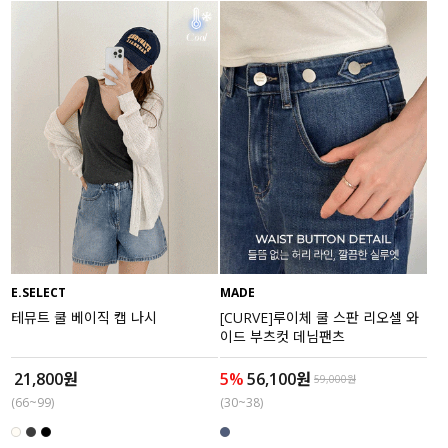
E.SELECT
MADE
테뮤트 쿨 베이직 캡 나시
[CURVE]루이체 쿨 스판 리오셀 와
이드 부츠컷 데님팬츠
21,800원
5%
56,100원
59,000원
(66~99)
(30~38)