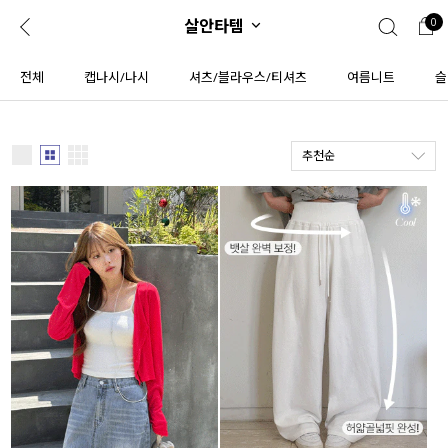
살안타템
0
0
1초 회원가입
로그인
전체
캡나시/나시
셔츠/블라우스/티셔츠
여름니트
슬
ENG
TW
추천순
콘텐츠
리뷰 & 혜택
플러스핏
회원혜택
입
JP
CATEGORY
COMMUNITY
도착보장⚡
ALL
인플루언서 pick!
익스클루시브
신상 5%
아우터
베스트
티셔츠
MADE
니트