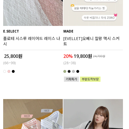
수영복
아우터
E.SELECT
MADE
스커트
플로테 시스루 레이어드 레이스 나
[EVELLET]오베니 찰랑 맥시 스커
시
트
언더웨어/파자마
25,800원
20%
19,800원
24,700원
(66~99)
(28~38)
코디템
FIT ZOOM