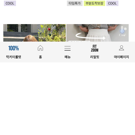
럭키이룰렛
홈
메뉴
리얼핏
마이페이지
E.SELECT
MADE
하로츠 버튼 세미크롭 가디건
[EVELLET]커버미 쿨메쉬 군살 보
정 와이드 밴딩팬츠