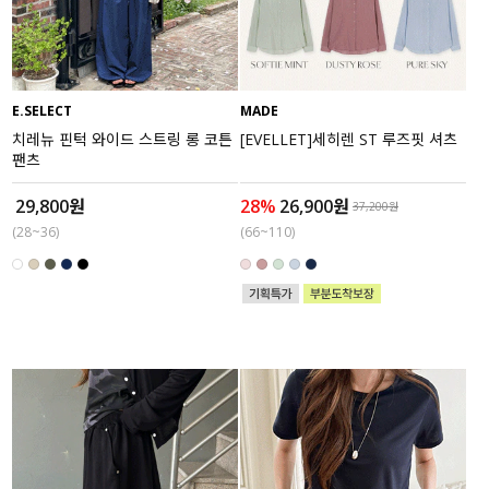
E.SELECT
MADE
치레뉴 핀턱 와이드 스트링 롱 코튼
[EVELLET]세히렌 ST 루즈핏 셔츠
팬츠
29,800원
28%
26,900원
37,200원
(28~36)
(66~110)