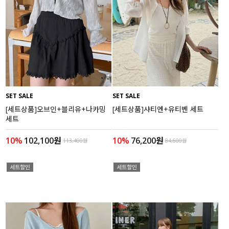
SET SALE
SET SALE
[세트상품]오브인+블리유+나카밍
[세트상품]샤티엔+유티벤 세트
세트
10%
102,100원
10%
76,200원
113,400원
84,600원