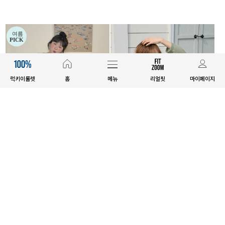
럭키이룰렛
홈
메뉴
리얼핏
마이페이지
SET SALE
SET SALE
[세트상품]샤티엔+티로나 세트
[세트상품]루니텐+스이렌+소르딘
세트
10%
71,700원
10%
86,800원
79,600원
96,400원