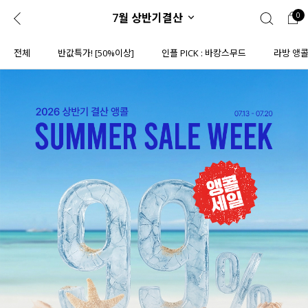
7월 상반기결산
0
0
1초 회원가입
로그인
전체
반값특가! [50%이상]
인플 PICK : 바캉스무드
라방 앵
ENG
TW
콘텐츠
리뷰 & 혜택
플러스핏
회원혜택
입
JP
CATEGORY
COMMUNITY
도착보장⚡
ALL
인플루언서 pick!
익스클루시브
신상 5%
아우터
베스트
티셔츠
MADE
니트