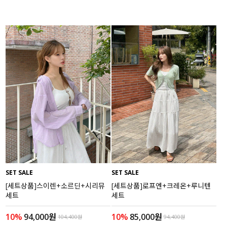
SET SALE
SET SALE
[세트상품]스이렌+소르딘+시리뮤
[세트상품]로프엔+크레온+루니텐
세트
세트
10%
94,000원
10%
85,000원
104,400원
94,400원