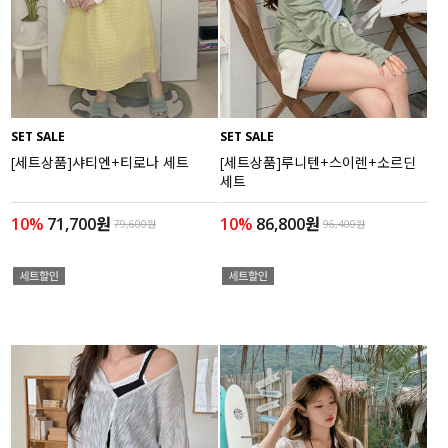
액티브
아우터
스커트
SET SALE
SET SALE
[세트상품]샤티엔+티로나 세트
[세트상품]루니텐+스이렌+소르딘
언더웨어/파자마
세트
코디템
10%
71,700원
10%
86,800원
79,600원
96,400원
FIT ZOOM