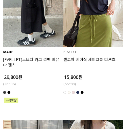
MADE
E.SELECT
[EVELLET]로므다 카고 리벳 버뮤
센코아 베이직 세미크롭 티셔츠
다 팬츠
29,800원
15,800원
(28~38)
(66~99)