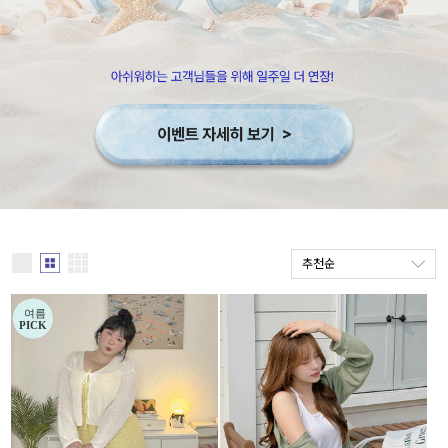
세트할인 ~30%
블라우스
하객룩
원피스
살안타템
팬츠
110사이즈
스커트
플러스핏
액티브웨어
티셔츠
언더웨어
추천순
팬츠
ACC
셔츠
원피스
니트