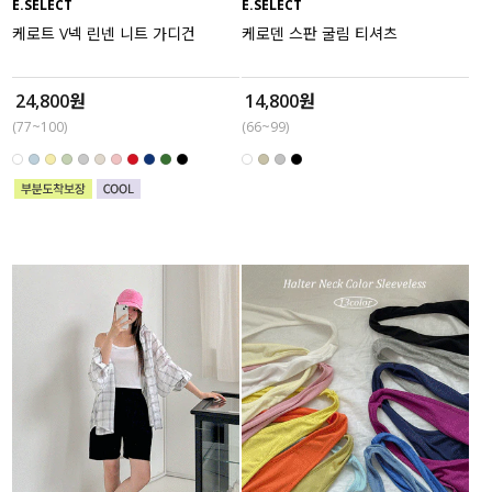
E.SELECT
E.SELECT
케로트 V넥 린넨 니트 가디건
케로덴 스판 굴림 티셔츠
24,800원
14,800원
(77~100)
(66~99)