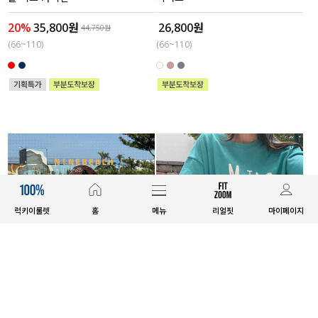
20%
35,800원
26,800원
44,750원
(66~110)
(66~110)
럭키이룰렛
홈
메뉴
리얼핏
마이페이지