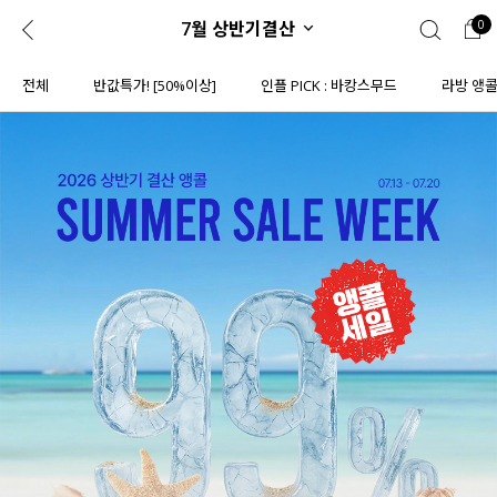
7월 상반기결산
0
0
1초 회원가입
로그인
전체
반값특가! [50%이상]
인플 PICK : 바캉스무드
라방 앵
ENG
TW
콘텐츠
리뷰 & 혜택
플러스핏
회원혜택
입
JP
CATEGORY
COMMUNITY
도착보장⚡
ALL
인플루언서 pick!
익스클루시브
신상 5%
아우터
베스트
티셔츠
MADE
니트