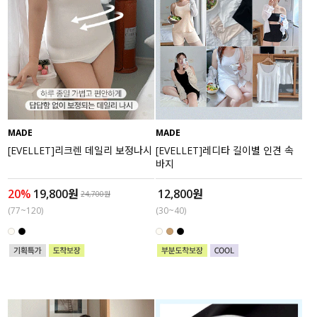
MADE
MADE
[EVELLET]리크렌 데일리 보정나시
[EVELLET]레디타 길이별 인견 속
바지
20%
19,800원
12,800원
24,700원
(77~120)
(30~40)