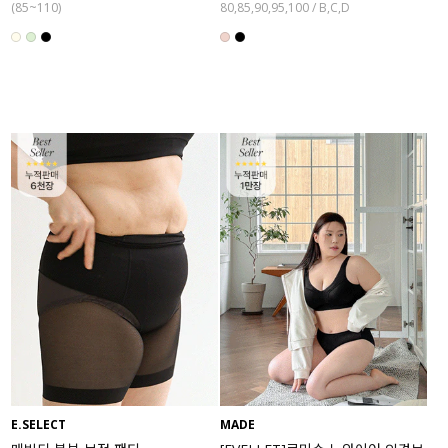
(85~110)
80,85,90,95,100 / B,C,D
E.SELECT
MADE