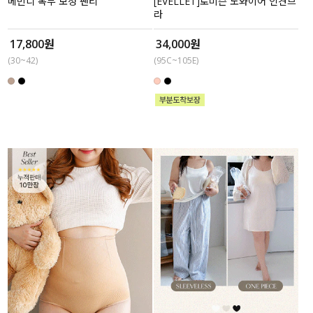
메빈디 복부 보정 팬티
[EVELLET]로미슨 노와이어 인견브
라
17,800원
34,000원
(30~42)
(95C~105E)