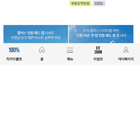
럭키이룰렛
홈
메뉴
리얼핏
마이페이지
MADE
MADE
[EVELLET]프린티 레이스 캡나시
[EVELLET]델리듀 쿨 이너 캡나시