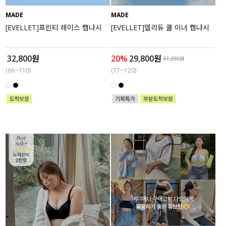
MADE
MADE
세트할인 ~30%
블라우스
[EVELLET]프린티 레이스 캡나시
[EVELLET]델리듀 쿨 이너 캡나시
하객룩
원피스
32,800원
20%
29,800원
37,200원
살안타템
팬츠
(66~110)
(77~120)
110사이즈
스커트
플러스핏
액티브웨어
티셔츠
언더웨어
팬츠
ACC
셔츠
원피스
니트