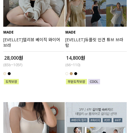
수영복
아우터
MADE
MADE
스커트
[EVELLET]델리뷰 베이직 와이어
[EVELLET]듀플릿 인견 튜브 브라
브라
탑
언더웨어/파자마
28,000원
14,800원
(85b~105F)
(66~110)
코디템
FIT ZOOM