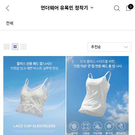
언더웨어 유목민 정착기
0
0
1초 회원가입
로그인
전체
ENG
TW
추천순
콘텐츠
리뷰 & 혜택
플러스핏
회원혜택
입
JP
CATEGORY
COMMUNITY
도착보장⚡
ALL
인플루언서 pick!
익스클루시브
신상 5%
아우터
베스트
티셔츠
MADE
니트