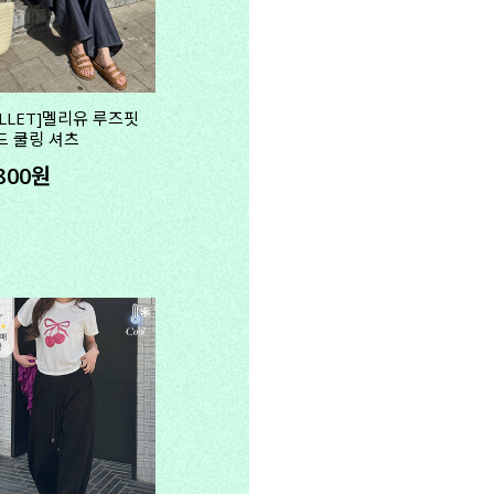
ELLET]멜리유 루즈핏
드 쿨링 셔츠
,800원