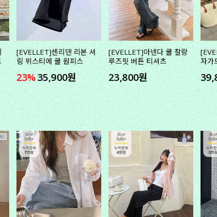
쉬
[EVELLET]센리덴 리본 셔
[EVELLET]아넨다 쿨 찰랑
[EV
츠
링 뷔스티에 쿨 원피스
루즈핏 버튼 티셔츠
자가
23%
35,900원
23,800원
39