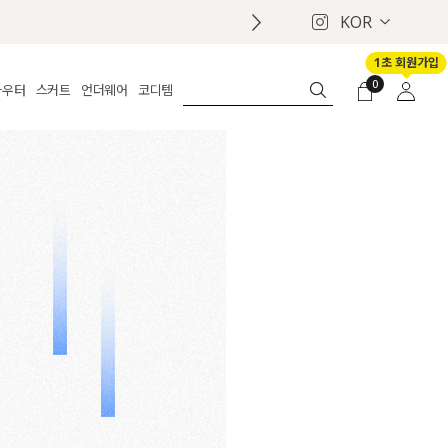
KOR
📢 8월 여름휴무 배송안내
1초 회원가입
0
아우터
스커트
언더웨어
코디템
체보기
전체보기
전체보기
전체보기
로그인
가디건
롱
보정웨어
MADE
회원가입
자켓
데님
브라
신상
마이페이지
퍼/집업
린넨
팬티
벨트
코트
미니/미디
인견
슈즈
패딩
팬츠 스커트
나시/속바지
백
파자마
쥬얼리
ETC
액세서리
세트
양말/스타킹
세트