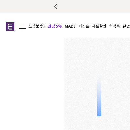
 당첨
도착보장⚡
신상 5%
MADE
베스트
세트할인
하객룩
살안
전체보기
전체보기
전체보기
전
익스클루시브
코디세트
상의
캡나
아우터
1&1
하의
셔츠/블
티셔츠
여름코디추천
원피스
여
니트
슬랙
블라우스
원피스
팬츠
스커트
액티브웨어
언더웨어
ACC