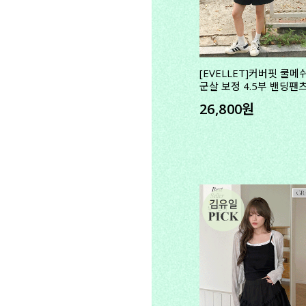
[EVELLET]커버핏 쿨메
군살 보정 4.5부 밴딩팬
26,800원