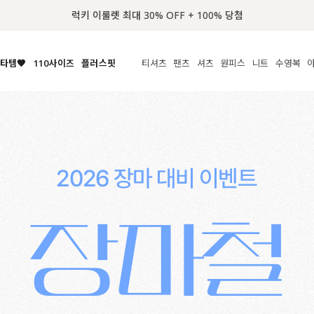
타템🧡
110사이즈
플러스핏
티셔츠
팬츠
셔츠
원피스
니트
수영복
체보기
전체보기
전체보기
전체보기
전체보기
전체보기
전체보기
전체보기
전체보기
전
시/나시
MADE
아우터
티셔츠
쿨팬츠
신상
MADE
MADE
MADE
라우스/티셔츠
상의
상의
롱티셔츠
일상팬츠
셔츠
신상
썸머 니트
애슬레져
름니트
하의
하의
티블라우스
데님
뷔스티에
미니
가디건·집업
스윔웨어
점
스/팬츠
원피스
원피스
맨투맨/후디
코튼
블라우스
미디/롱
니트웨어
ETC
원피스
액티브웨어
폴라
슬랙스
뷔스티에/레이어드
오버핏 니트
세트
ETC
민소매/나시
숏츠
하객룩
데일리 니트
크롭
트레이닝
페스티벌/바캉스
반팔
밴딩팬츠
셀프웨딩
긴팔
길이별
38INCH~