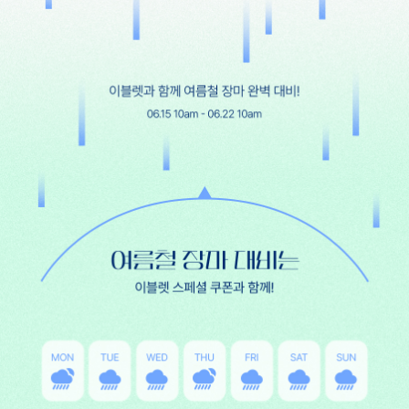
세트할인 ~30%
블라우스
하객룩
원피스
살안타템
팬츠
110사이즈
스커트
플러스핏
액티브웨어
티셔츠
언더웨어
팬츠
ACC
셔츠
원피스
니트