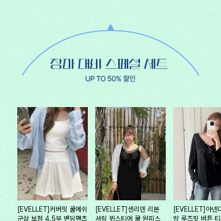
[EVELLET]커버핏 쿨메쉬
[EVELLET]센리덴 리본
[EVELLET]아넨
군살 보정 4.5부 밴딩팬츠
셔링 뷔스티에 쿨 원피스
랑 루즈핏 버튼 