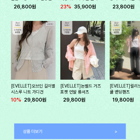
26,800원
23%
35,900원
23,800원
[EVELLET]오브인 길이별
[EVELLET]논벨드 거즈
[EVELLET]릴
시스루 니트 가디건
포켓 언발 롱셔츠
쿨 밴딩팬츠
10%
29,800원
29,800원
19,800원