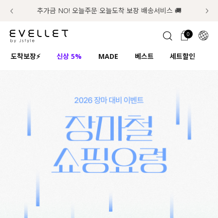
추가금 NO! 오늘주문 오늘도착 보장 배송서비스 🚚
럭키 이룰렛 최대 30% OFF + 100% 당첨
📢 8월 여름휴무 배송안내
0
1초 회원가입
로그인
0
ENG
도착보장⚡
신상 5%
MADE
베스트
세트할인
하
TW
콘텐츠
리뷰 & 혜택
플러스핏
회원혜택
입
JP
CATEGORY
COMMUNITY
도착보장⚡
ALL
인플루언서 pick!
익스클루시브
신상 5%
아우터
베스트
티셔츠
MADE
니트