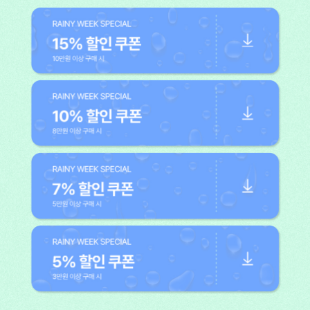
액티브
아우터
스커트
언더웨어/파자마
코디템
FIT ZOOM