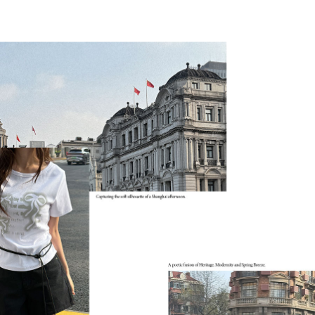
수영복
아우터
스커트
언더웨어/파자마
코디템
FIT ZOOM