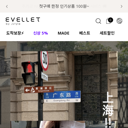
추가금 NO! 오늘주문 오늘도착 보장 배송서비스 🚚
럭키 이룰렛 최대 30% OFF + 100% 당첨
첫구매 한정 인기상품 100원~
📢 8월 여름휴무 배송안내
0
1초 회원가입
로그인
0
ENG
도착보장⚡
신상 5%
MADE
베스트
세트할인
하
TW
콘텐츠
리뷰 & 혜택
플러스핏
회원혜택
입
JP
CATEGORY
COMMUNITY
도착보장⚡
ALL
인플루언서 pick!
익스클루시브
신상 5%
아우터
베스트
티셔츠
MADE
니트