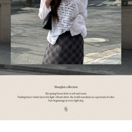
세트할인 ~30%
블라우스
하객룩
원피스
살안타템
팬츠
110사이즈
스커트
플러스핏
액티브웨어
티셔츠
언더웨어
팬츠
ACC
셔츠
원피스
니트