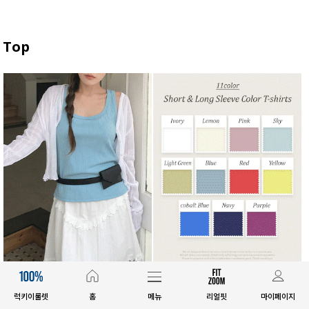
Top
E.SELECT
E.SELECT
럭키이룰렛
홈
메뉴
리얼핏
마이페이지
메퓨하 골지 스퀘어넥 나시
[단독진행]레프안 반팔&긴팔 컬러 티