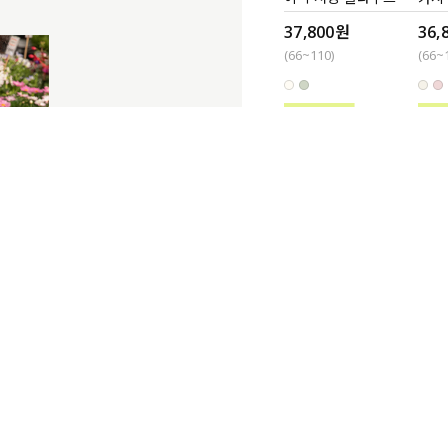
37,800원
36,
(66~110)
(66~
사업
고객님은 안
MADE
MAD
[CURVE]마티에 허리
[EV
조절 부츠컷 데님팬츠
드 