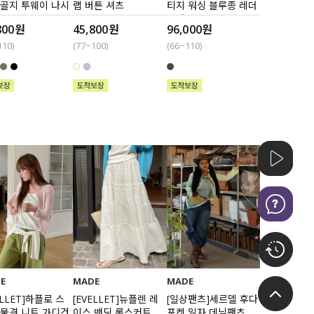
 골지 투웨이 나시
랩 버튼 셔츠
티지 워싱 블루종 레더
자켓
800원
45,800원
96,000원
110)
(77~100)
(66~110)
E
MADE
MADE
ELLET]하플로 스
[EVELLET]뉴플렌 레
[일상팬츠]세르델 후다
 물결 니트 가디건
이스 밴딩 롱스커트
포켓 일자 데님팬츠