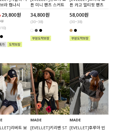
노브라 캡나시
튼 미니 팬츠 스커트
튼 카고 멀티핏 팬츠
%
29,800원
34,800원
58,000원
0원
(30~38)
(30~38)
110)
E
MADE
MADE
ELLET]리버트 보
[EVELLET]키리벤 ST
[EVELLET]후루아 빈