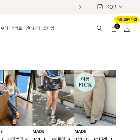
KOR
1초 회원가입
0
아우터
스커트
언더웨어
코디템
체보기
전체보기
전체보기
전체보기
로그인
가디건
롱
보정웨어
MADE
회원가입
자켓
데님
브라
신상
마이페이지
퍼/집업
린넨
팬티
벨트
코트
미니/미디
인견
슈즈
패딩
팬츠 스커트
나시/속바지
백
파자마
쥬얼리
ETC
액세서리
세트
양말/스타킹
세트
E
MADE
MADE
ELLET]아블리 셔
[EVELLET]뉴트아 코
[EVELLET]스미레 코