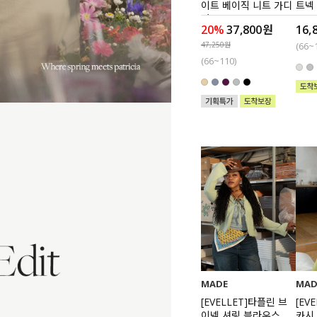
이트 베이직 니트 가디
트넥
건
20%
37,800원
16,
47,250원
(66~
(66~110)
MADE
MAD
[EVELLET]타플린 브
[EV
이넥 셔링 블라우스
카시