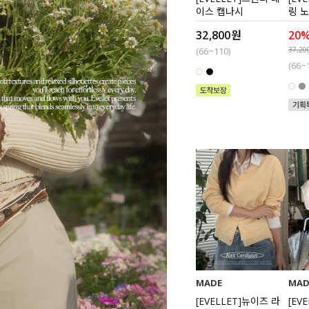
이스 캡나시
링 
32,800원
20
(66~110)
37,20
(66~
MADE
MAD
[EVELLET]뉴이즈 라
[EV