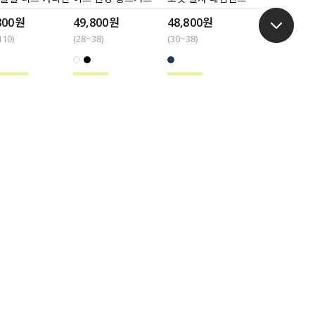
800원
49,800원
48,800원
110)
(28~38)
(30~38)
(주)제이스타일 / 강현석
서울특별시 성동구 성수일로8길 5(성수동2가,서울숲 sk v1 타워 A동 1308호~1312호)
(반품주소가 아닙니다.)
자 등록번호
210-81-65986
통신판매업신고번호
2014-서울성동-0576
개인정보관리책임
강현석
전거래를 위해 현금으로 결제 시 저희 쇼핑몰에 가입한 구매안전서비스를 이용하실 수 있습니다.
E
공지사항
이용안내
사업자정보확인
개인정보처리방침
이용약관
도매/제휴문의
ELLET]론티에 볼
스퀘어 벨트
©2022 JSTYLE. All rights reserved.