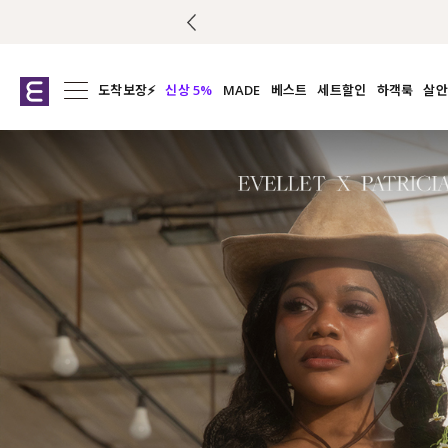
도착보장⚡
신상 5%
MADE
베스트
세트할인
하객룩
살안
전체보기
전체보기
전체보기
전
익스클루시브
코디세트
상의
캡나
아우터
1&1
하의
셔츠/블
티셔츠
여름코디추천
원피스
여
니트
슬랙
블라우스
원피스
팬츠
스커트
액티브웨어
언더웨어
ACC