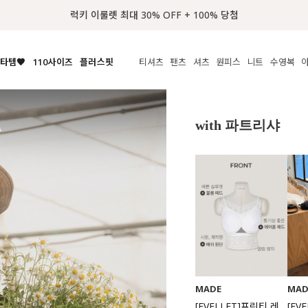
📢 8월 여름휴무 배송안내
타템🧡
110사이즈
플러스핏
티셔츠
팬츠
셔츠
원피스
니트
액티브
체보기
전체보기
전체보기
전체보기
전체보기
전체보기
전체보기
전체보기
전체보기
전
시/나시
MADE
아우터
티셔츠
쿨팬츠
신상
MADE
MADE
MADE
with 파트리샤
라우스/티셔츠
상의
상의
롱티셔츠
일상팬츠
셔츠
신상
썸머 니트
애슬레져
름니트
하의
하의
티블라우스
데님
뷔스티에
미니
가디건·집업
스윔웨어
점
스/팬츠
원피스
원피스
맨투맨/후디
코튼
블라우스
미디/롱
니트웨어
ETC
원피스
액티브웨어
폴라
슬랙스
뷔스티에/레이어드
오버핏 니트
세트
ETC
민소매/나시
숏츠
하객룩
데일리 니트
크롭
트레이닝
페스티벌/바캉스
반팔
밴딩팬츠
셀프웨딩
긴팔
길이별
38INCH~
MADE
MAD
[EVELLET]프린티 레
[EV