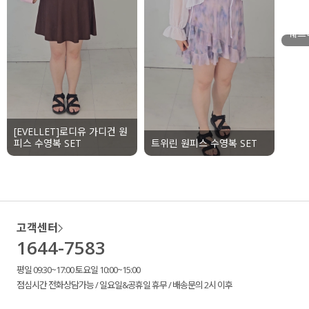
웨프
[EVELLET]로디유 가디건 원
피스 수영복 SET
트위린 원피스 수영복 SET
고객센터
1644-7583
평일 09:30~17:00 토요일 10:00~15:00
점심시간 전화상담가능 / 일요일&공휴일 휴무 / 배송문의 2시 이후