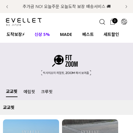
추가금 NO! 오늘주문 오늘도착 보장 배송서비스 🚚
럭키 이룰렛 최대 30% OFF + 100% 당첨
첫구매 한정 인기상품 100원~
📢 8월 여름휴무 배송안내
0
1초 회원가입
로그인
0
ENG
도착보장⚡
신상 5%
MADE
베스트
세트할인
하
TW
입
콘텐츠
리뷰 & 혜택
플러스핏
회원혜택
JP
CATEGORY
COMMUNITY
도착보장⚡
ALL
인플루언서 pick!
익스클루시브
교교핏
예림핏
크루핏
신상 5%
아우터
교교핏
베스트
티셔츠
MADE
니트