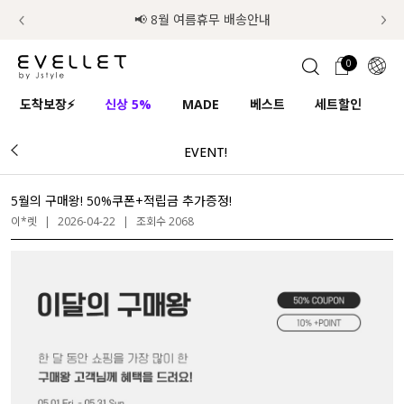
럭키 이룰렛 최대 30% OFF + 100% 당첨
📢 8월 여름휴무 배송안내
0
1초 회원가입
로그인
0
ENG
도착보장⚡
신상 5%
MADE
베스트
세트할인
하
TW
EVENT!
콘텐츠
리뷰 & 혜택
플러스핏
회원혜택
입
JP
CATEGORY
COMMUNITY
5월의 구매왕! 50%쿠폰+적립금 추가증정!
이*렛
|
2026-04-22
|
조회수 2068
도착보장⚡
ALL
인플루언서 pick!
익스클루시브
신상 5%
아우터
베스트
티셔츠
MADE
니트