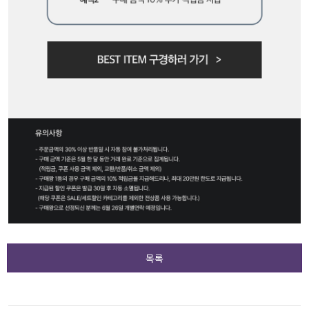
수영복
아우터
스커트
언더웨어/파자마
코디템
FIT ZOOM
목록