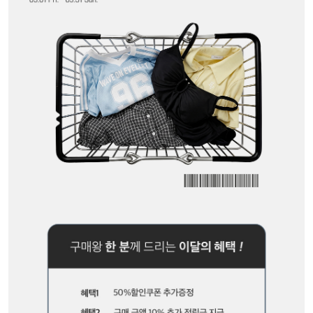
세트할인 ~30%
블라우스
하객룩
원피스
살안타템
팬츠
110사이즈
스커트
플러스핏
액티브웨어
티셔츠
언더웨어
팬츠
ACC
셔츠
원피스
니트