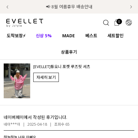
럭키 이룰렛 최대 30% OFF + 100% 당첨
📢 8월 여름휴무 배송안내
0
1초 회원가입
로그인
0
ENG
도착보장⚡
신상 5%
MADE
베스트
세트할인
하
TW
상품후기
콘텐츠
리뷰 & 혜택
플러스핏
회원혜택
입
JP
CATEGORY
COMMUNITY
[EVELLET]튜오니 포켓 루즈핏 셔츠
자세히 보기
도착보장⚡
ALL
인플루언서 pick!
익스클루시브
신상 5%
아우터
네이버페이에서 작성된 후기입니다.
베스트
티셔츠
네이***이
|
2025-04-18
|
조회수 65
MADE
니트
하늘하늘 너무 이뻐요