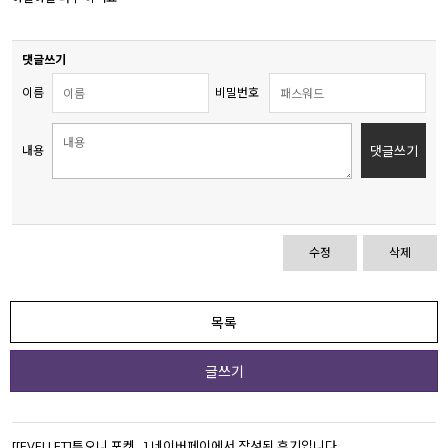
세트할인 ~30%
블라우스
댓글쓰기
하객룩
원피스
이름
비밀번호
살안타템
팬츠
내용
댓글쓰기
110사이즈
스커트
플러스핏
액티브웨어
수정
삭제
티셔츠
언더웨어
팬츠
ACC
목록
셔츠
글쓰기
원피스
니트
[[EVELLET]튜오니 포켓...]
네이버페이에서 작성된 후기입니다.