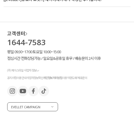
수영복
아우터
고객센터
스커트
1644-7583
평일 09:30~17:00 토요일 10:00~15:00
언더웨어/파자마
점심시간 전화상담가능 / 일요일&공휴일 휴무 / 배송문의 2시 이후
코디템
(주) 제이스타일 사업자 정보
공지사항
이용안내
사업자정보확인
개인정보처리방침
이용약관
도매/제휴문의
FIT ZOOM
EVELLET CAMPAIGN