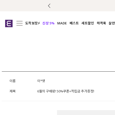
도착보장⚡
신상 5%
MADE
베스트
세트할인
하객룩
살안
전체보기
전체보기
전체보기
전
익스클루시브
코디세트
상의
캡나
아우터
1&1
하의
셔츠/블
티셔츠
여름코디추천
원피스
여
니트
슬랙
블라우스
원피스
이름
이*렛
팬츠
제목
6월의 구매왕! 50%쿠폰+적립금 추가증정!
스커트
액티브웨어
언더웨어
ACC