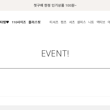
첫구매 한정 인기상품 100원~
타템🧡
110사이즈
플러스핏
티셔츠
팬츠
셔츠
원피스
니트
수영복
체보기
전체보기
전체보기
전체보기
전체보기
전체보기
전체보기
전체보기
전체보기
전
시/나시
MADE
아우터
티셔츠
쿨팬츠
신상
MADE
MADE
MADE
라우스/티셔츠
상의
상의
롱티셔츠
일상팬츠
셔츠
신상
썸머 니트
애슬레져
EVENT!
름니트
하의
하의
티블라우스
데님
뷔스티에
미니
가디건·집업
스윔웨어
점
스/팬츠
원피스
원피스
맨투맨/후디
코튼
블라우스
미디/롱
니트웨어
ETC
원피스
액티브웨어
폴라
슬랙스
뷔스티에/레이어드
오버핏 니트
세트
ETC
민소매/나시
숏츠
하객룩
데일리 니트
크롭
트레이닝
페스티벌/바캉스
반팔
밴딩팬츠
셀프웨딩
긴팔
길이별
38INCH~