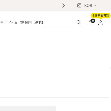
KOR
1초 회원가입
0
아우터
스커트
언더웨어
코디템
체보기
전체보기
전체보기
전체보기
로그인
가디건
롱
보정웨어
MADE
회원가입
자켓
데님
브라
신상
마이페이지
퍼/집업
린넨
팬티
벨트
코트
미니/미디
인견
슈즈
패딩
팬츠 스커트
나시/속바지
백
파자마
쥬얼리
ETC
액세서리
세트
양말/스타킹
세트