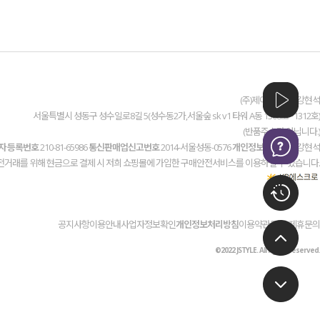
(주)제이스타일 / 강현석
서울특별시 성동구 성수일로8길 5(성수동2가,서울숲 sk v1 타워 A동 1308호~1312호)
(반품주소가 아닙니다.)
자 등록번호
210-81-65986
통신판매업신고번호
2014-서울성동-0576
개인정보관리책임
강현석
전거래를 위해 현금으로 결제 시 저희 쇼핑몰에 가입한 구매안전서비스를 이용하실 수 있습니다.
공지사항
이용안내
사업자정보확인
개인정보처리방침
이용약관
도매/제휴문의
©2022 JSTYLE. All rights reserved.