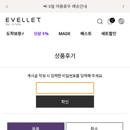
럭키 이룰렛 최대 30% OFF + 100% 당첨
📢 8월 여름휴무 배송안내
0
1초 회원가입
로그인
0
ENG
도착보장⚡
신상 5%
MADE
베스트
세트할인
하
TW
콘텐츠
리뷰 & 혜택
플러스핏
회원혜택
입
JP
상품후기
CATEGORY
COMMUNITY
게시글 작성 시 입력한 비밀번호를 입력해 주세요.
도착보장⚡
ALL
인플루언서 pick!
익스클루시브
확인
신상 5%
아우터
베스트
티셔츠
MADE
니트
목록
취소