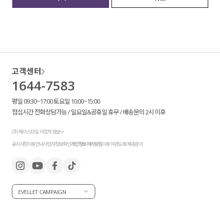
세트할인 ~30%
블라우스
하객룩
원피스
살안타템
팬츠
고객센터
1644-7583
110사이즈
스커트
평일 09:30~17:00 토요일 10:00~15:00
플러스핏
액티브웨어
점심시간 전화상담가능 / 일요일&공휴일 휴무 / 배송문의 2시 이후
티셔츠
언더웨어
(주) 제이스타일 사업자 정보
공지사항
이용안내
사업자정보확인
개인정보처리방침
이용약관
도매/제휴문의
팬츠
ACC
셔츠
EVELLET CAMPAIGN
원피스
니트