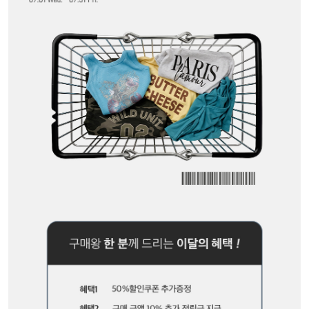
세트할인 ~30%
블라우스
하객룩
원피스
살안타템
팬츠
110사이즈
스커트
플러스핏
액티브웨어
티셔츠
언더웨어
팬츠
ACC
셔츠
원피스
니트