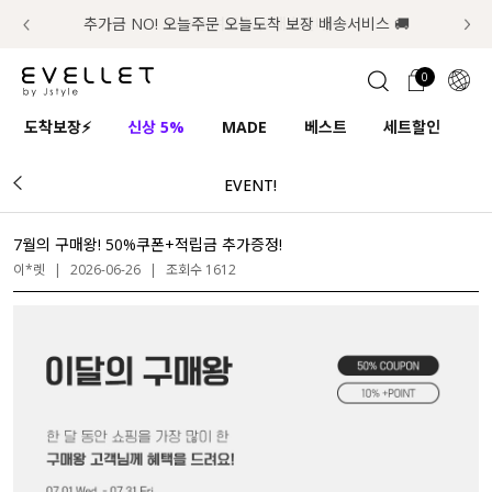
추가금 NO! 오늘주문 오늘도착 보장 배송서비스 🚚
럭키 이룰렛 최대 30% OFF + 100% 당첨
📢 8월 여름휴무 배송안내
0
1초 회원가입
로그인
0
ENG
도착보장⚡
신상 5%
MADE
베스트
세트할인
하
TW
EVENT!
콘텐츠
리뷰 & 혜택
플러스핏
회원혜택
입
JP
CATEGORY
COMMUNITY
7월의 구매왕! 50%쿠폰+적립금 추가증정!
이*렛
|
2026-06-26
|
조회수 1612
도착보장⚡
ALL
인플루언서 pick!
익스클루시브
신상 5%
아우터
베스트
티셔츠
MADE
니트