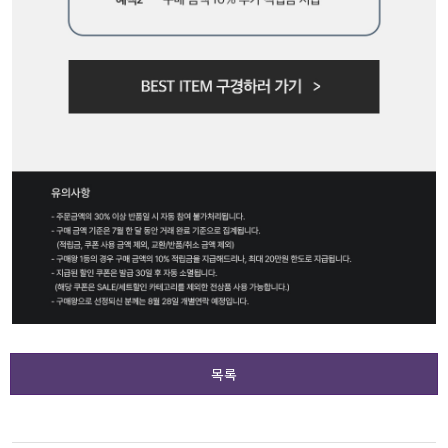
액티브
아우터
스커트
언더웨어/파자마
코디템
FIT ZOOM
목록