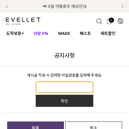
럭키 이룰렛 최대 30% OFF + 100% 당첨
📢 8월 여름휴무 배송안내
0
1초 회원가입
로그인
0
ENG
도착보장⚡
신상 5%
MADE
베스트
세트할인
하
TW
콘텐츠
리뷰 & 혜택
플러스핏
회원혜택
입
JP
공지사항
CATEGORY
COMMUNITY
게시글 작성 시 입력한 비밀번호를 입력해 주세요.
도착보장⚡
ALL
인플루언서 pick!
익스클루시브
확인
신상 5%
아우터
베스트
티셔츠
MADE
니트
목록
취소