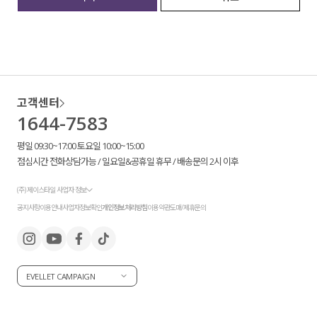
세트할인 ~30%
블라우스
하객룩
원피스
살안타템
팬츠
고객센터
1644-7583
110사이즈
스커트
평일 09:30~17:00 토요일 10:00~15:00
플러스핏
액티브웨어
점심시간 전화상담가능 / 일요일&공휴일 휴무 / 배송문의 2시 이후
티셔츠
언더웨어
(주) 제이스타일 사업자 정보
공지사항
이용안내
사업자정보확인
개인정보처리방침
이용약관
도매/제휴문의
팬츠
ACC
셔츠
EVELLET CAMPAIGN
원피스
니트