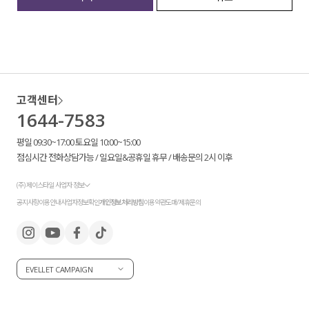
세트할인 ~30%
블라우스
하객룩
원피스
살안타템
팬츠
고객센터
1644-7583
110사이즈
스커트
평일 09:30~17:00 토요일 10:00~15:00
플러스핏
액티브웨어
점심시간 전화상담가능 / 일요일&공휴일 휴무 / 배송문의 2시 이후
티셔츠
언더웨어
(주) 제이스타일 사업자 정보
공지사항
이용안내
사업자정보확인
개인정보처리방침
이용약관
도매/제휴문의
팬츠
ACC
셔츠
EVELLET CAMPAIGN
원피스
니트