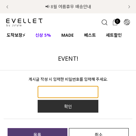
럭키 이룰렛 최대 30% OFF + 100% 당첨
📢 8월 여름휴무 배송안내
0
1초 회원가입
로그인
0
ENG
도착보장⚡
신상 5%
MADE
베스트
세트할인
하
TW
콘텐츠
리뷰 & 혜택
플러스핏
회원혜택
입
JP
EVENT!
CATEGORY
COMMUNITY
게시글 작성 시 입력한 비밀번호를 입력해 주세요.
도착보장⚡
ALL
인플루언서 pick!
익스클루시브
확인
신상 5%
아우터
베스트
티셔츠
MADE
니트
목록
취소