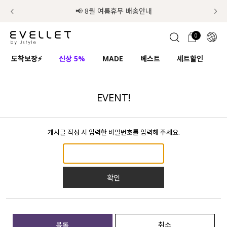
추가금 NO! 오늘주문 오늘도착 보장 배송서비스 🚚
럭키 이룰렛 최대 30% OFF + 100% 당첨
📢 8월 여름휴무 배송안내
0
1초 회원가입
로그인
0
ENG
도착보장⚡
신상 5%
MADE
베스트
세트할인
하
TW
콘텐츠
리뷰 & 혜택
플러스핏
회원혜택
입
JP
EVENT!
CATEGORY
COMMUNITY
게시글 작성 시 입력한 비밀번호를 입력해 주세요.
도착보장⚡
ALL
인플루언서 pick!
익스클루시브
확인
신상 5%
아우터
베스트
티셔츠
MADE
니트
목록
취소