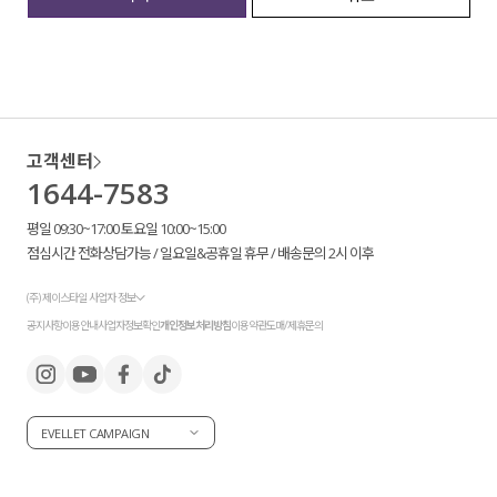
세트할인 ~30%
블라우스
하객룩
원피스
살안타템
팬츠
고객센터
1644-7583
110사이즈
스커트
평일 09:30~17:00 토요일 10:00~15:00
플러스핏
액티브웨어
점심시간 전화상담가능 / 일요일&공휴일 휴무 / 배송문의 2시 이후
티셔츠
언더웨어
(주) 제이스타일 사업자 정보
공지사항
이용안내
사업자정보확인
개인정보처리방침
이용약관
도매/제휴문의
팬츠
ACC
셔츠
EVELLET CAMPAIGN
원피스
니트