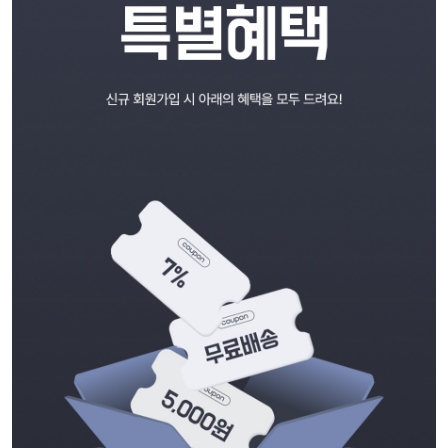
세트할인 ~30%
블라우스
하객룩
원피스
살안타템
팬츠
110사이즈
스커트
플러스핏
액티브웨어
티셔츠
언더웨어
팬츠
ACC
셔츠
원피스
니트