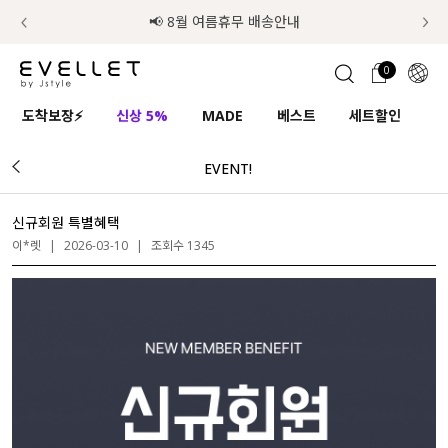
럭키 이룰렛 최대 30% OFF + 100% 당첨
📢 8월 여름휴무 배송안내
0
1초 회원가입
로그인
0
ENG
도착보장⚡
신상 5%
MADE
베스트
세트할인
하
TW
EVENT!
콘텐츠
리뷰 & 혜택
플러스핏
회원혜택
입
JP
CATEGORY
COMMUNITY
신규회원 특별혜택
이*렛
|
2026-03-10
|
조회수 1345
도착보장⚡
ALL
인플루언서 pick!
익스클루시브
신상 5%
아우터
베스트
티셔츠
MADE
니트