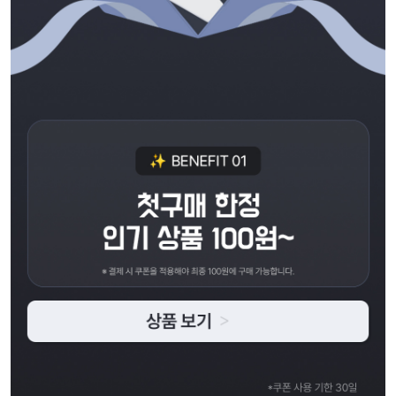
액티브
아우터
스커트
언더웨어/파자마
코디템
FIT ZOOM