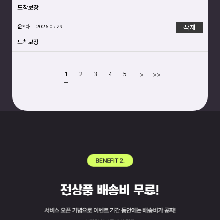
도착보장
윤*아 | 2026.07.29
삭제
도착보장
1
2
3
4
5
>
>>