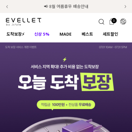
럭키 이룰렛 최대 30% OFF + 100% 당첨
📢 8월 여름휴무 배송안내
0
1초 회원가입
로그인
0
ENG
도착보장⚡
신상 5%
MADE
베스트
세트할인
하
TW
콘텐츠
리뷰 & 혜택
플러스핏
회원혜택
입
JP
CATEGORY
COMMUNITY
도착보장⚡
ALL
인플루언서 pick!
익스클루시브
신상 5%
아우터
베스트
티셔츠
MADE
니트