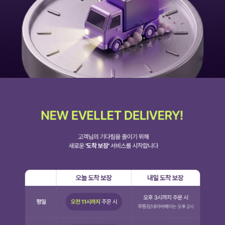
세트할인 ~30%
블라우스
하객룩
원피스
살안타템
팬츠
110사이즈
스커트
플러스핏
액티브웨어
티셔츠
언더웨어
팬츠
ACC
셔츠
원피스
니트