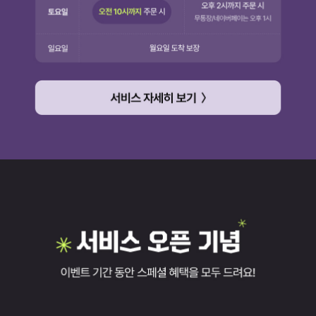
수영복
아우터
스커트
언더웨어/파자마
코디템
FIT ZOOM