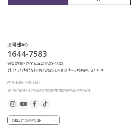
세트할인 ~30%
블라우스
하객룩
원피스
살안타템
팬츠
고객센터
1644-7583
110사이즈
스커트
평일 09:30~17:00 토요일 10:00~15:00
플러스핏
액티브웨어
점심시간 전화상담가능 / 일요일&공휴일 휴무 / 배송문의 2시 이후
티셔츠
언더웨어
(주) 제이스타일 사업자 정보
공지사항
이용안내
사업자정보확인
개인정보처리방침
이용약관
도매/제휴문의
팬츠
ACC
셔츠
EVELLET CAMPAIGN
원피스
니트