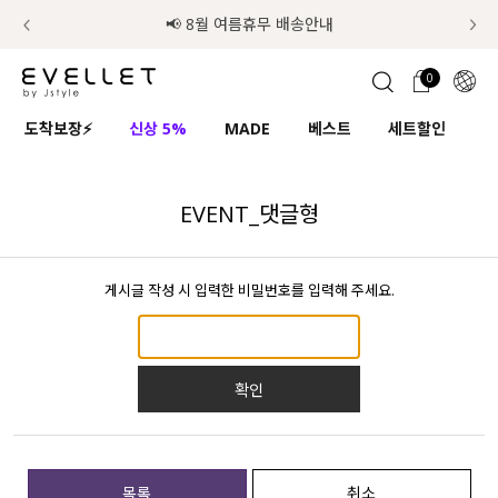
럭키 이룰렛 최대 30% OFF + 100% 당첨
📢 8월 여름휴무 배송안내
0
1초 회원가입
로그인
0
ENG
도착보장⚡
신상 5%
MADE
베스트
세트할인
하
TW
콘텐츠
리뷰 & 혜택
플러스핏
회원혜택
입
JP
EVENT_댓글형
CATEGORY
COMMUNITY
게시글 작성 시 입력한 비밀번호를 입력해 주세요.
도착보장⚡
ALL
인플루언서 pick!
익스클루시브
확인
신상 5%
아우터
베스트
티셔츠
MADE
니트
목록
취소