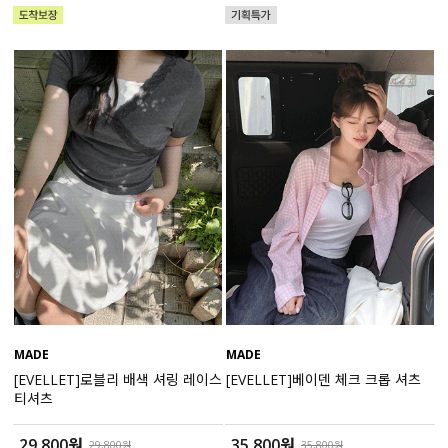
수영복
아우터
스커트
언더웨어/파자마
코디템
FIT ZOOM
MADE
MADE
[EVELLET]로블리 배색 셔링 레이스
[EVELLET]베이덴 체크 크롭 셔츠
티셔츠
29,800원
35,800원
29,800원
35,800원