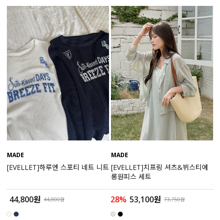
세트할인 ~30%
블라우스
하객룩
원피스
살안타템
팬츠
110사이즈
스커트
플러스핏
액티브웨어
티셔츠
언더웨어
팬츠
ACC
MADE
MADE
[EVELLET]하루엔 스포티 네트 니트
[EVELLET]치프링 셔츠&뷔스티에
셔츠
롱원피스 세트
원피스
44,800원
28%
53,100원
44,800원
73,750원
니트