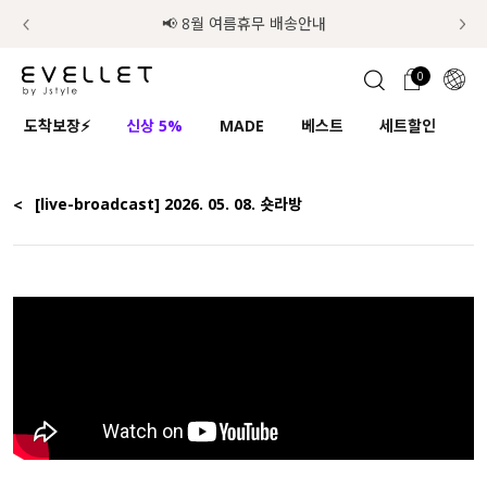
추가금 NO! 오늘주문 오늘도착 보장 배송서비스 🚚
럭키 이룰렛 최대 30% OFF + 100% 당첨
📢 8월 여름휴무 배송안내
0
1초 회원가입
로그인
0
ENG
도착보장⚡
신상 5%
MADE
베스트
세트할인
하
TW
콘텐츠
리뷰 & 혜택
플러스핏
회원혜택
입
JP
<
[live-broadcast] 2026. 05. 08. 숏라방
CATEGORY
COMMUNITY
도착보장⚡
ALL
인플루언서 pick!
익스클루시브
신상 5%
아우터
베스트
티셔츠
MADE
니트