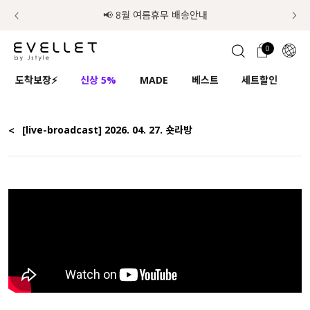
추가금 NO! 오늘주문 오늘도착 보장 배송서비스 🚚
럭키 이룰렛 최대 30% OFF + 100% 당첨
첫구매 한정 인기상품 100원~
📢 8월 여름휴무 배송안내
0
1초 회원가입
로그인
0
ENG
도착보장⚡
신상 5%
MADE
베스트
세트할인
하
TW
콘텐츠
리뷰 & 혜택
플러스핏
회원혜택
입
JP
<
[live-broadcast] 2026. 04. 27. 숏라방
CATEGORY
COMMUNITY
도착보장⚡
ALL
인플루언서 pick!
익스클루시브
신상 5%
아우터
베스트
티셔츠
MADE
니트