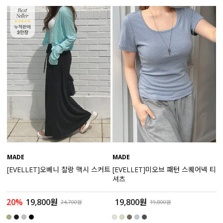
세트할인 ~30%
블라우스
하객룩
원피스
살안타템
팬츠
110사이즈
스커트
플러스핏
액티브웨어
티셔츠
언더웨어
팬츠
ACC
MADE
MADE
[EVELLET]오베니 찰랑 맥시 스커트
[EVELLET]미오브 패턴 스퀘어넥 티
셔츠
셔츠
원피스
20%
19,800원
19,800원
24,700원
19,800원
니트