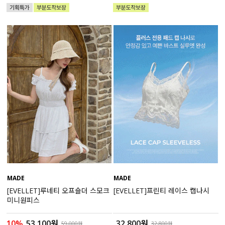
액티브
아우터
스커트
언더웨어/파자마
코디템
FIT ZOOM
MADE
MADE
[EVELLET]루네티 오프숄더 스모크
[EVELLET]프린티 레이스 캡나시
미니원피스
10%
53,100원
32,800원
59,000원
32,800원