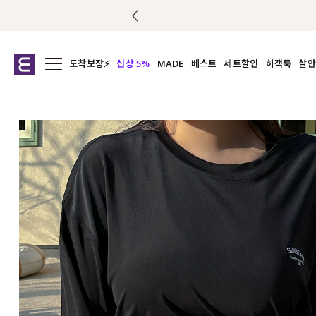
도착보장⚡
신상 5%
MADE
베스트
세트할인
하객룩
살안
전체보기
전체보기
전체보기
전
익스클루시브
코디세트
상의
캡나
아우터
1&1
하의
셔츠/블
티셔츠
여름코디추천
원피스
여
니트
슬랙
블라우스
원피스
팬츠
스커트
액티브웨어
언더웨어
ACC