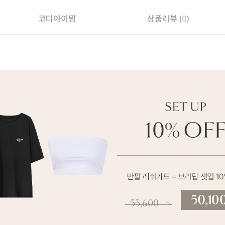
코디아이템
상품리뷰 (
0
)
페이코 ID로 페