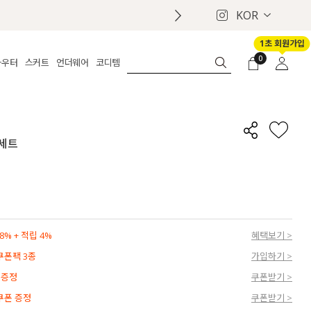
KOR
1초 회원가입
0
아우터
스커트
언더웨어
코디템
체보기
전체보기
전체보기
전체보기
로그인
가디건
롱
보정웨어
MADE
회원가입
자켓
데님
브라
신상
마이페이지
 세트
퍼/집업
린넨
팬티
벨트
코트
미니/미디
인견
슈즈
패딩
팬츠 스커트
나시/속바지
백
파자마
쥬얼리
ETC
액세서리
% + 적립 4%
혜택보기 >
세트
양말/스타킹
 쿠폰팩 3종
가입하기 >
세트
 증정
쿠폰받기 >
 쿠폰 증정
쿠폰받기 >