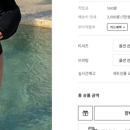
적립금
560원
배송비 안내
3,000원 (7
무이자할부
+
카드혜택
티셔츠
브라탑
실시간재고
세트상품 
총 상품 금액
장