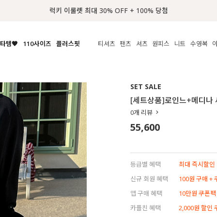
📢 8월 여름휴무 배송안내
타템🧡
110사이즈
플러스핏
티셔츠
팬츠
셔츠
원피스
니트
수영복
체보기
전체보기
전체보기
전체보기
전체보기
전체보기
전체보기
전체보기
전체보기
전
시/나시
MADE
아우터
티셔츠
쿨팬츠
신상
MADE
MADE
MADE
SET SALE
라우스/티셔츠
상의
상의
롱티셔츠
일상팬츠
셔츠
신상
썸머 니트
애슬레져
[세트상품]로인느+메디나
름니트
하의
하의
티블라우스
데님
뷔스티에
미니
가디건·집업
스윔웨어
점
0
개 리뷰
스/팬츠
원피스
원피스
맨투맨/후디
코튼
블라우스
미디/롱
니트웨어
ETC
55,600
원피스
액티브웨어
폴라
슬랙스
뷔스티에/레이어드
오버핏 니트
세트
ETC
민소매/나시
숏츠
하객룩
데일리 니트
크롭
트레이닝
페스티벌/바캉스
등급별 혜택
최대 즉시할인 8
반팔
밴딩팬츠
셀프웨딩
신규 회원 혜택
100원 구매 +
긴팔
길이별
앱 구매 혜택
10만원 쿠폰팩
38INCH~
카플친 혜택
2,000원 할인