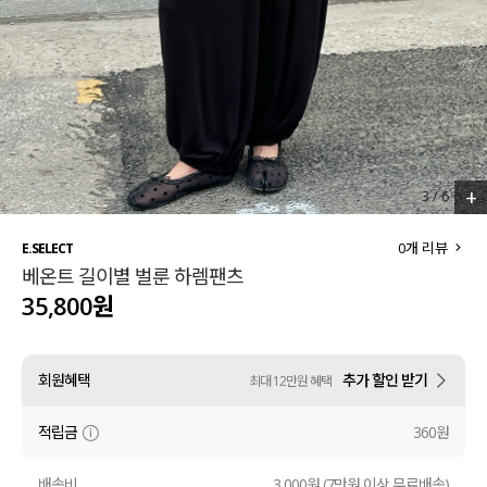
세트할인 ~30%
블라우스
하객룩
원피스
살안타템
팬츠
110사이즈
스커트
+
3
/
6
플러스핏
액티브웨어
0
개 리뷰
E.SELECT
베온트 길이별 벌룬 하렘팬츠
티셔츠
언더웨어
35,800원
팬츠
ACC
회원혜택
추가 할인 받기
최대 12만원 혜택
셔츠
적립금
360원
원피스
니트
배송비
3,000원 (7만원 이상 무료배송)