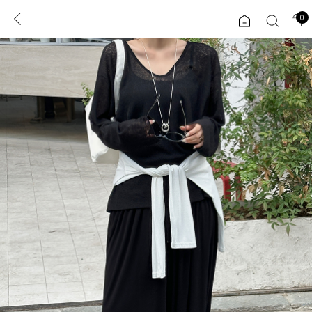
0
0
1초 회원가입
로그인
ENG
TW
콘텐츠
리뷰 & 혜택
플러스핏
회원혜택
입
JP
CATEGORY
COMMUNITY
도착보장⚡
ALL
인플루언서 pick!
익스클루시브
신상 5%
아우터
베스트
티셔츠
MADE
니트