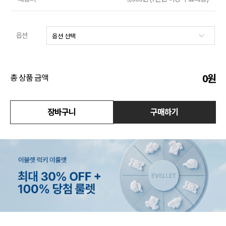
액티브
옵션
아우터
스커트
0
원
총 상품 금액
언더웨어/파자마
코디템
장바구니
구매하기
FIT ZOOM