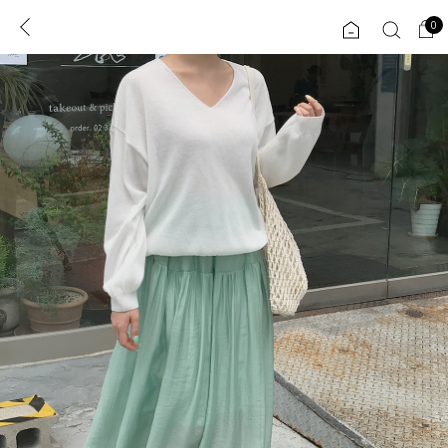
0
0
1초 회원가입
로그인
ENG
TW
콘텐츠
리뷰 & 혜택
플러스핏
회원혜택
입
JP
CATEGORY
COMMUNITY
도착보장⚡
ALL
인플루언서 pick!
익스클루시브
신상 5%
아우터
베스트
티셔츠
MADE
니트