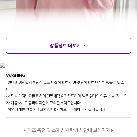
상품정보 더보기
상품정보
사이즈
코디템
문의
리뷰
WASHING
- 원단의 염색컬러 특성상 습도, 마찰에 의한 이염 및 땀에 의한 변색이 있을 수 있습니
다.
- 세탁시 이염방지를 위하여 단독세탁을 권장드리며, 밝은 컬러의 의류, 신발, 가방, 의
자, 자동차시트 등과의 마찰에 주의를 부탁드립니다.
- 이염에 대한 환불이나 교환 A/S 불가하오니 주의해 주시길 바랍니다.
#살안타템 #냉방병차단 #다양한컬러 #린넨니트
사이즈 측정 및 소재별 세탁방법 안내 보러가기
무더운 여름에도 시원하게 입기 좋은