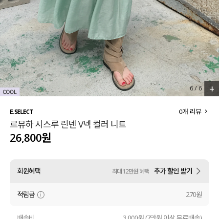
세트할인 ~30%
블라우스
하객룩
원피스
살안타템
팬츠
110사이즈
스커트
+
6
/
6
플러스핏
액티브웨어
0
개 리뷰
E.SELECT
르뮤하 시스루 린넨 V넥 컬러 니트
티셔츠
언더웨어
26,800원
팬츠
ACC
회원혜택
추가 할인 받기
최대 12만원 혜택
셔츠
적립금
270원
원피스
니트
배송비
3,000원 (7만원 이상 무료배송)