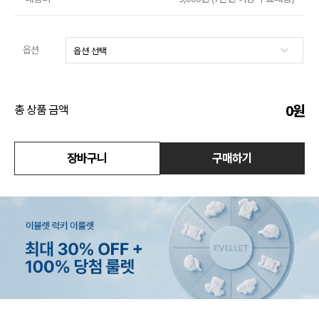
액티브
옵션
아우터
스커트
0
원
총 상품 금액
언더웨어/파자마
코디템
장바구니
구매하기
FIT ZOOM