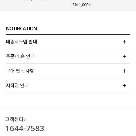
3등 1,000원
린넨 소재를 사용해
하루 종일
쾌적함
을 느낄 수 있어요.
NOTIFICATION
배송시스템 안내
주문/배송 안내
구매 필독 사항
저작권 안내
고객센터
1644-7583