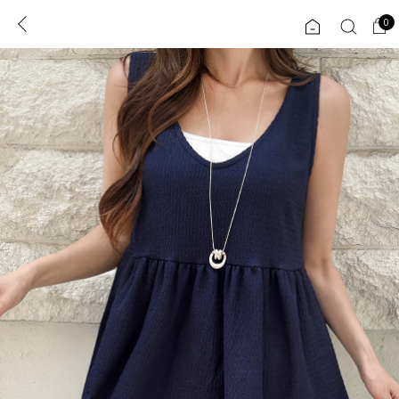
0
0
1초 회원가입
로그인
ENG
TW
콘텐츠
리뷰 & 혜택
플러스핏
회원혜택
입
JP
CATEGORY
COMMUNITY
도착보장⚡
ALL
인플루언서 pick!
익스클루시브
신상 5%
아우터
베스트
티셔츠
MADE
니트