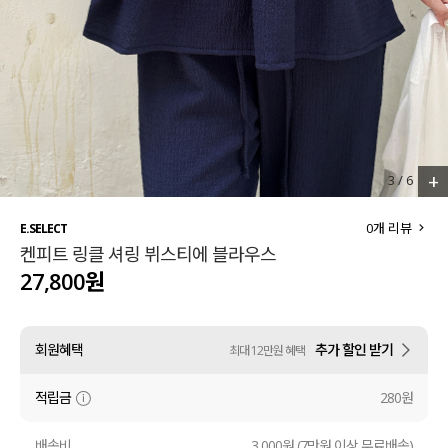
세트할인 ~30%
블라우스
하객룩
원피스
살안타템
팬츠
110사이즈
스커트
+
3
/
6
플러스핏
액티브웨어
0
개 리뷰
E.SELECT
켄피트 링클 셔링 뷔스티에 블라우스
티셔츠
언더웨어
27,800원
팬츠
ACC
회원혜택
추가 할인 받기
최대 12만원 혜택
셔츠
적립금
280원
원피스
니트
배송비
3,000원 (7만원 이상 무료배송)