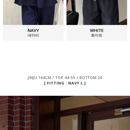
NAVY
WHITE
네이비
화이트
JINJU 164CM / TOP 44-55 / BOTTOM 26
[ FITTING : NAVY L ]