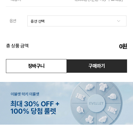
액티브
옵션
아우터
스커트
0
원
총 상품 금액
언더웨어/파자마
코디템
장바구니
구매하기
FIT ZOOM