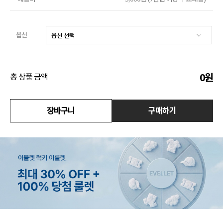
수영복
옵션
아우터
스커트
0
원
총 상품 금액
언더웨어/파자마
코디템
장바구니
구매하기
FIT ZOOM