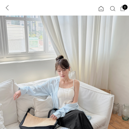
0
0
1초 회원가입
로그인
ENG
TW
콘텐츠
리뷰 & 혜택
플러스핏
회원혜택
입
JP
CATEGORY
COMMUNITY
도착보장⚡
ALL
인플루언서 pick!
익스클루시브
신상 5%
아우터
베스트
티셔츠
MADE
니트