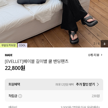
세트할인 ~30%
블라우스
하객룩
원피스
살안타템
팬츠
110사이즈
스커트
+
2
/
6
플러스핏
액티브웨어
0
개 리뷰
MADE
[EVELLET]페이블 길이별 쿨 밴딩팬츠
티셔츠
언더웨어
22,800원
팬츠
ACC
회원혜택
추가 할인 받기
최대 12만원 혜택
셔츠
적립금
230원
원피스
니트
배송비
3,000원 (7만원 이상 무료배송)