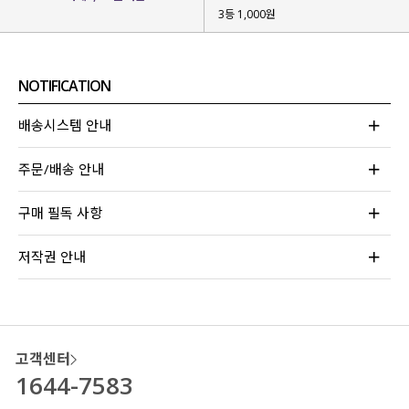
보낼 수 있게 해줄 팬츠
를 고민하던 끝에
3등 1,000원
제작하게 된 아이템인데요.
베이직한 디자인으로 부담 없으면서
길이별로 준비해 키작녀, 키 큰 녀분들 모두
NOTIFICATION
입어보실 수 있도록 했답니다!
배송시스템 안내
주문/배송 안내
구매 필독 사항
저작권 안내
고객센터
1644-7583