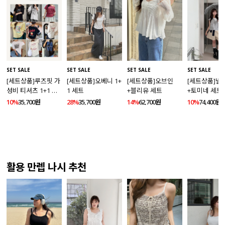
SET SALE
SET SALE
SET SALE
SET SALE
[세트상품]루즈핏 가
[세트상품]오베니 1+
[세트상품]오브인
[세트상품]넬
성비 티셔츠 1+1 세
1 세트
+블리유 세트
+토미네 세트
트
10%
35,700원
28%
35,700원
14%
62,700원
10%
74,400원
활용 만렙 나시 추천