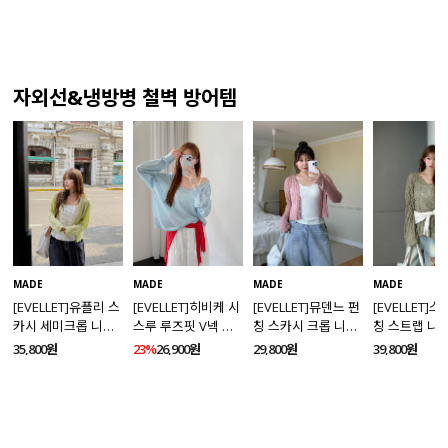
자외선&냉방병 철벽 방어템
MADE
MADE
MADE
MADE
[EVELLET]유플리 스
[EVELLET]히비케 시
[EVELLET]뮤덴느 펀
[EVELLET]
카시 세미크롭 니트
스루 루즈핏 V넥 니
칭 스카시 크롭 니트
칭 스트랩 니
가디건
트
가디건
35,800원
23%
26,900원
29,800원
39,800원