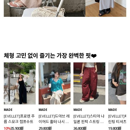
체형 고민 없이 즐기는 가장 완벽한 핏❤️
MADE
MADE
MADE
MADE
[EVELLET]프로렌 주
[EVELLET]드아브 레
[EVELLET]스티아 나
[EVELLET]
름 스모크 점프수트
이어드 홀터 나시 가
일론 핀턱 스트링 커
린팅 티셔츠
디건 티셔츠
브드 밴딩팬츠
10%
35,900원
29,800원
36,800원
19,800원