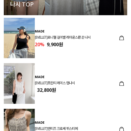
나시 TOP
MADE
[EVELLET]로니헬 길이별 레이온스판 끈 나시
20%
9,900원
MADE
[EVELLET]프린티 레이스 캡나시
32,800원
MADE
[EVELLET]엔티즈 크로셰 뷔스티에