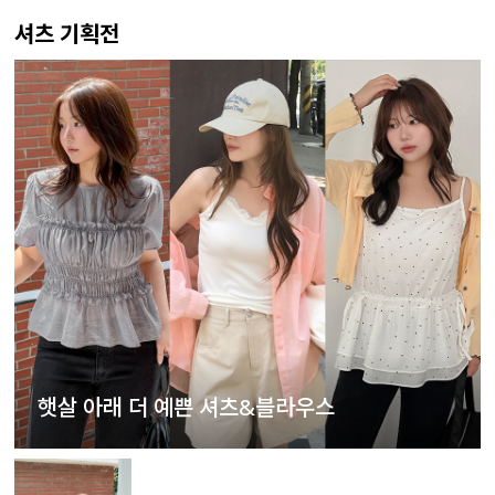
셔츠 기획전
햇살 아래 더 예쁜 셔츠&블라우스