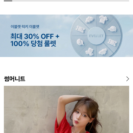
MADE
MADE
MADE
EXCLUSIVE
MADE
E.SELECT
MADE
EXCLUSIVE
MADE
E.SELECT
MADE
MADE
썸머니트
[EVELLET]커버핏 쿨메쉬 군
[CURVE]루이체 쿨 스판 리오
[EVELLET]로니헬 길이별 레
[EVELLET]오베루 쿨강연 스
[EVELLET]오브인 길이별 시
케뮤프 배색 ST 홀터넥 나시
[EVELLET]오베니 찰랑 맥시
일상팬츠 Vol.28 테인드 히든
[EVELL
클로티 시
[EVELL
[EVELL
살 보정 4.5부 밴딩팬츠
셀 와이드 부츠컷 데님팬츠
이온스판 끈 나시
판 슬랙스
스루 니트 가디건
스커트
밴딩 쿨스판 슬랙스
살 보정 
직 티셔츠
밴딩팬츠
5%
20%
26,800원
34,800원
56,100원
9,900원
10%
5%
20%
43,800원
18,900원
29,800원
19,800원
15%
32,800
22,800
19,800
14
59,000원
12,400원
19,800원
33,100원
24,700원
(28~38)
(30~38)
(66~110)
(28~38)
(66~110)
(66~99)
(28~38)
(30~37)
(28~38)
(77~110)
(66~110)
(28~42)