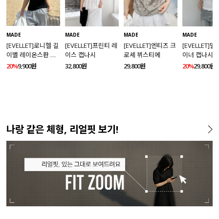
MADE
MADE
MADE
MADE
[EVELLET]로니헬 길
[EVELLET]프린티 레
[EVELLET]엔티즈 크
[EVELLET]
이별 레이온스판 끈
이스 캡나시
로셰 뷔스티에
이너 캡나시
나시
20%
9,900원
32,800원
29,800원
20%
29,800원
나랑 같은 체형, 리얼핏 보기!