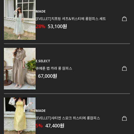
MADE
[EVELLET]치프링 셔츠&뷔스티에 롱원피스 세트
28%
53,100원
E.SELECT
큐페룬 랩 카라 롱 원피스
67,000원
MADE
[EVELLET]샤티엔 스모크 뷔스티에 롱원피스
5%
47,400원