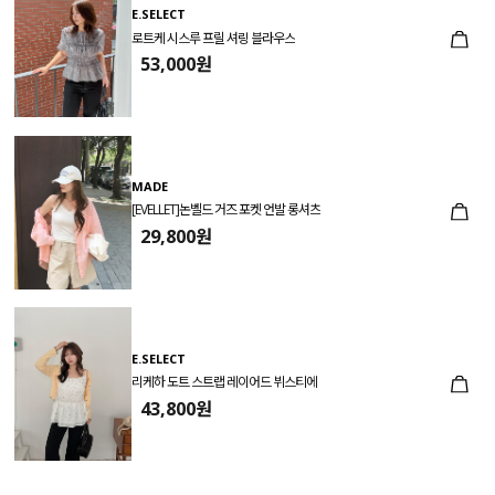
E.SELECT
로트케 시스루 프릴 셔링 블라우스
53,000원
MADE
[EVELLET]논벨드 거즈 포켓 언발 롱셔츠
29,800원
E.SELECT
리케하 도트 스트랩 레이어드 뷔스티에
43,800원