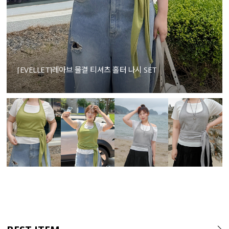
[EVELLET]레아브 물결 티셔츠 홀터 나시 SET