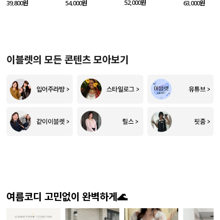
SET
52,000원
39,800원
54,000원
63,000원
이블렛의 모든 콘텐츠 모아보기
여름코디 고민없이 완벽하게🌊