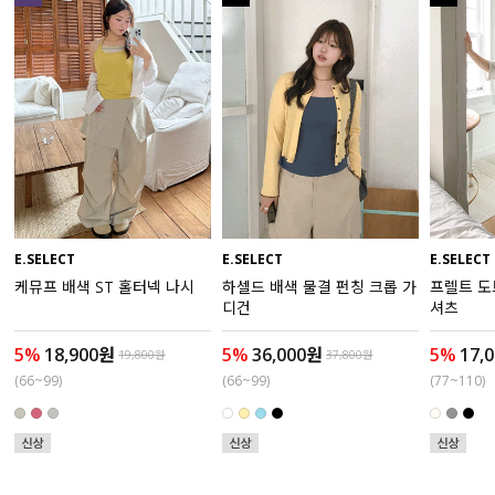
액티브
아우터
스커트
언더웨어/파자마
코디템
E.SELECT
E.SELECT
E.SELECT
케뮤프 배색 ST 홀터넥 나시
하셀드 배색 물결 펀칭 크롭 가
프렐트 도
FIT ZOOM
디건
셔츠
5%
18,900원
5%
36,000원
5%
17,
19,800원
37,800원
(66~99)
(66~99)
(77~110)