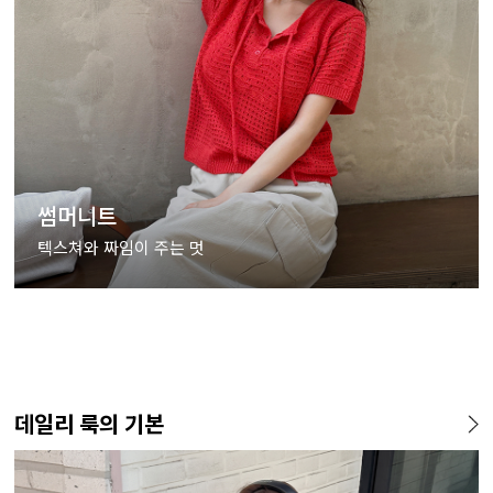
썸머니트
텍스쳐와 짜임이 주는 멋
데일리 룩의 기본