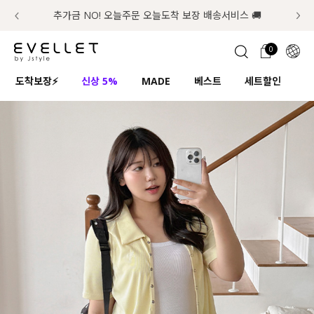
추가금 NO! 오늘주문 오늘도착 보장 배송서비스 🚚
럭키 이룰렛 최대 30% OFF + 100% 당첨
첫구매 한정 인기상품 100원~
📢 8월 여름휴무 배송안내
0
1초 회원가입
로그인
0
ENG
도착보장⚡
신상 5%
MADE
베스트
세트할인
하
TW
콘텐츠
리뷰 & 혜택
플러스핏
회원혜택
입
JP
CATEGORY
COMMUNITY
도착보장⚡
ALL
인플루언서 pick!
익스클루시브
신상 5%
아우터
베스트
티셔츠
MADE
니트