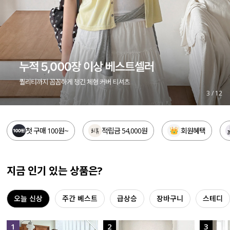
세트할인 ~30%
블라우스
하객룩
원피스
살안타템
팬츠
110사이즈
스커트
3
/
12
플러스핏
액티브웨어
첫 구매 100원~
적립금 54,000원
회원혜택
티셔츠
언더웨어
팬츠
ACC
지금 인기 있는 상품은?
셔츠
오늘 신상
주간 베스트
급상승
장바구니
스테디
원피스
니트