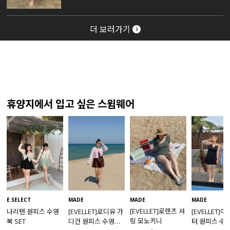
더 보러가기
휴양지에서 입고 싶은 스윔웨어
MADE
E.SELECT
MADE
MADE
[EVELLET]로렌즈 셔
나리텐 원피스 수영
[EVELLET]로디유 가
[EVELLET]
링 모노키니
복 SET
디건 원피스 수영복
터 원피스 수