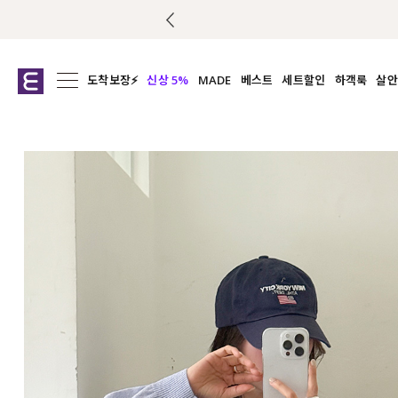
도착보장⚡
신상 5%
MADE
베스트
세트할인
하객룩
살안
전체보기
전체보기
전체보기
전
익스클루시브
코디세트
상의
캡나
아우터
1&1
하의
셔츠/블
티셔츠
여름코디추천
원피스
여
니트
슬랙
블라우스
원피스
팬츠
스커트
액티브웨어
언더웨어
ACC