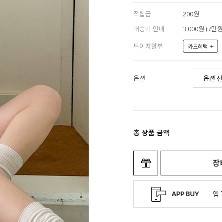
적립금
200원
배송비 안내
3,000원 (7
무이자할부
+
카드혜택
옵션
총 상품 금액
장