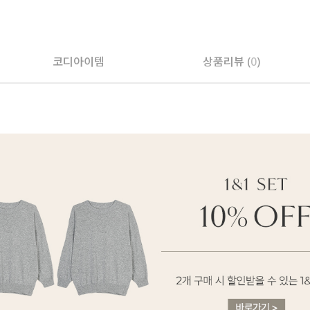
페이코 ID로 페
코디아이템
상품리뷰 (
0
)