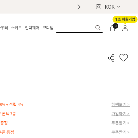
KOR
1초 회원가입
0
아우터
스커트
언더웨어
코디템
체보기
전체보기
전체보기
전체보기
로그인
가디건
롱
보정웨어
MADE
회원가입
자켓
데님
브라
신상
마이페이지
퍼/집업
린넨
팬티
벨트
코트
미니/미디
인견
슈즈
패딩
팬츠 스커트
나시/속바지
백
파자마
쥬얼리
ETC
액세서리
% + 적립 4%
혜택보기 >
세트
양말/스타킹
 쿠폰팩 3종
가입하기 >
세트
 증정
쿠폰받기 >
 쿠폰 증정
쿠폰받기 >