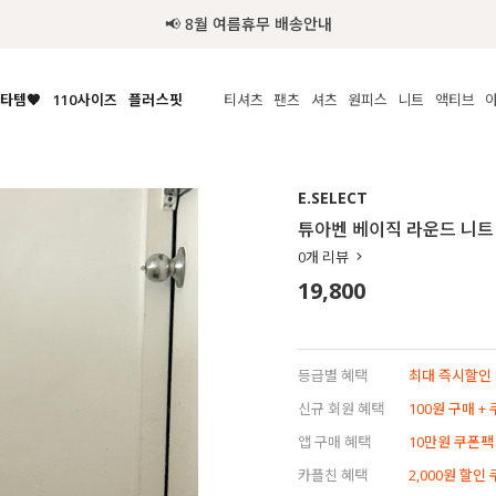
📢 8월 여름휴무 배송안내
타템🧡
110사이즈
플러스핏
티셔츠
팬츠
셔츠
원피스
니트
수영복
체보기
전체보기
전체보기
전체보기
전체보기
전체보기
전체보기
전체보기
전체보기
전
시/나시
MADE
아우터
티셔츠
쿨팬츠
신상
MADE
MADE
MADE
E.SELECT
라우스/티셔츠
상의
상의
롱티셔츠
일상팬츠
셔츠
신상
썸머 니트
애슬레져
튜아벤 베이직 라운드 니트
름니트
하의
하의
티블라우스
데님
뷔스티에
미니
가디건·집업
스윔웨어
점
0
개 리뷰
스/팬츠
원피스
원피스
맨투맨/후디
코튼
블라우스
미디/롱
니트웨어
ETC
19,800
원피스
액티브웨어
폴라
슬랙스
뷔스티에/레이어드
오버핏 니트
세트
ETC
민소매/나시
숏츠
하객룩
데일리 니트
크롭
트레이닝
페스티벌/바캉스
등급별 혜택
최대 즉시할인 8
반팔
밴딩팬츠
셀프웨딩
신규 회원 혜택
100원 구매 +
긴팔
길이별
앱 구매 혜택
10만원 쿠폰팩
38INCH~
카플친 혜택
2,000원 할인