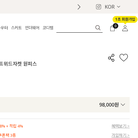
KOR
1초 회원가입
0
아우터
스커트
언더웨어
코디템
체보기
전체보기
전체보기
전체보기
로그인
가디건
롱
보정웨어
MADE
회원가입
자켓
데님
브라
신상
마이페이지
별 트위드자켓 원피스
퍼/집업
린넨
팬티
벨트
코트
미니/미디
인견
슈즈
패딩
팬츠 스커트
나시/속바지
백
파자마
쥬얼리
ETC
액세서리
98,000
원
세트
양말/스타킹
세트
% + 적립 4%
혜택보기 >
 쿠폰팩 3종
가입하기 >