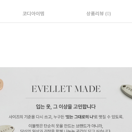
코디아이템
상품리뷰 (
0
)
페이코 ID로 페