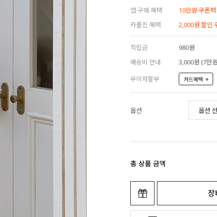
앱 구매 혜택
10만원 쿠폰팩
카플친 혜택
2,000원 할인
적립금
980원
배송비 안내
3,000원 (7
무이자할부
+
카드혜택
옵션
총 상품 금액
장