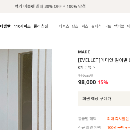
📢 8월 여름휴무 배송안내
타템🧡
110사이즈
플러스핏
티셔츠
팬츠
셔츠
원피스
니트
액티브
체보기
전체보기
전체보기
전체보기
전체보기
전체보기
전체보기
전체보기
전체보기
전
시/나시
MADE
아우터
티셔츠
쿨팬츠
신상
MADE
MADE
MADE
MADE
라우스/티셔츠
상의
상의
롱티셔츠
일상팬츠
셔츠
신상
썸머 니트
애슬레져
[EVELLET]메디안 길이
름니트
하의
하의
티블라우스
데님
뷔스티에
미니
가디건·집업
스윔웨어
점
0
개 리뷰
스/팬츠
원피스
원피스
맨투맨/후디
코튼
블라우스
미디/롱
니트웨어
ETC
115,200
원피스
액티브웨어
폴라
슬랙스
뷔스티에/레이어드
오버핏 니트
세트
98,000
15
%
ETC
민소매/나시
숏츠
하객룩
데일리 니트
크롭
트레이닝
페스티벌/바캉스
회원 예상 구매가
반팔
밴딩팬츠
셀프웨딩
긴팔
길이별
등급별 혜택
최대 즉시할인 8
38INCH~
신규 회원 혜택
100원 구매 +