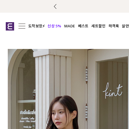
도착보장⚡
신상 5%
MADE
베스트
세트할인
하객룩
살안
전체보기
전체보기
전체보기
전
익스클루시브
코디세트
상의
캡나
아우터
1&1
하의
셔츠/블
티셔츠
여름코디추천
원피스
여
니트
슬랙
블라우스
원피스
팬츠
스커트
액티브웨어
언더웨어
ACC