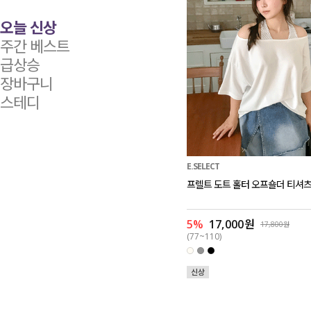
오늘 신상
주간 베스트
급상승
장바구니
스테디
E.SELECT
프렐트 도트 홀터 오프숄더 티셔
5%
17,000원
17,800원
(77~110)