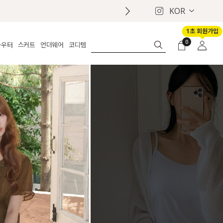
KOR
1초 회원가입
0
아우터
스커트
언더웨어
코디템
체보기
전체보기
전체보기
전체보기
로그인
가디건
롱
보정웨어
MADE
회원가입
자켓
데님
브라
신상
마이페이지
퍼/집업
린넨
팬티
벨트
코트
미니/미디
인견
슈즈
패딩
팬츠 스커트
나시/속바지
백
파자마
쥬얼리
ETC
액세서리
세트
양말/스타킹
세트