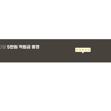
MADE
SET SALE
MADE
MADE
MADE
SET SALE
MADE
EXCLUSIVE
 군살 보정 와이
츠
 프린팅 티셔츠
 래쉬가드
[EVELLET]세히렌 ST 루즈핏 셔츠
[세트상품]가성비 반팔 티셔츠 1+1 세트
[EVELLET]로니헬 길이별 레이온스판 끈
[EVELLET]듀모아 워터 팬츠 레깅스
[EVELLET]스티
[세트상품]모덴크+
[EVELLET]오브
일상팬츠 Vol.28
나시
브드 밴딩팬츠
슬랙스
28%
10%
20%
49,800원
26,900원
28,500원
9,900원
36,800원
10%
15%
43,800원
59,100
14,800
12,400원
37,200원
31,600원
(66~110)
(66~110)
(29~40)
(30~40)
(66~110)
(30~37)