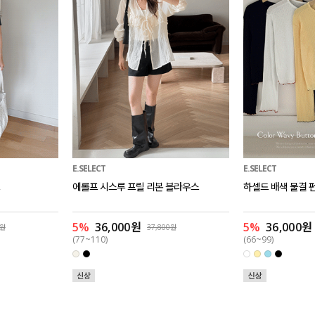
E.SELECT
E.SELECT
스
에롤프 시스루 프릴 리본 블라우스
하셀드 배색 물결 
5%
36,000원
5%
36,000원
0원
37,800원
(77~110)
(66~99)