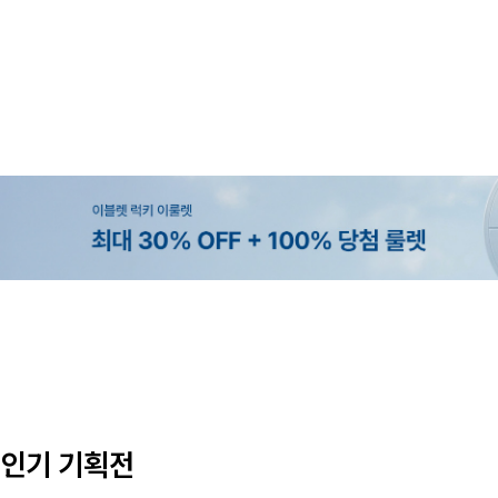
MADE
MADE
MADE
EXCLUSIVE
[EVELLET]커버핏 쿨메쉬 군살 보정
[EVELLET]렌튜아 끈SET 레이어
[EVELLET]릴리브 길이별 쿨 밴
[EVELLET]오베루 쿨강연 스판 
밴딩팬츠
26,800원
5%
19,800원
34,800원
43,600원
45,800원
인기 기획전
(28~38)
(66~110)
(28~42)
(28~38)