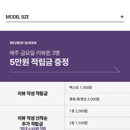
감각적인 무드의 건조기 티셔츠를 제작
하게 되었어요!
MODEL SIZE
상품정보
사이즈
코디템
리뷰 (
0
)
문의
텍스트 1,000원
리뷰 작성 적립금
포토/동영상 2,000원
1등 2,000원
리뷰 작성 선착순
건조기 사용이 가능한 소재 특성상
2등 1,500원
추가 적립금
세탁부터 건조까지 관리가 편한 거 다들 아시죠?!
*최대 4,000원 적립