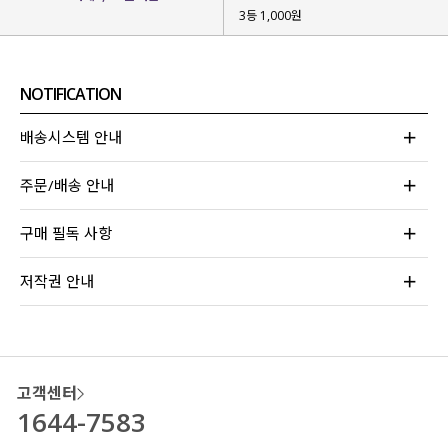
3등 1,000원
잦은 착용에도
형태 변형을
최소화
할 수 있는 원단이구요.
직접 세탁 및 건조 테스트
를 해보면서
NOTIFICATION
실제 착용 환경에서도
안정적으로 유지되는지
확인 절차까지 완료
했답니다!
배송시스템 안내
*건조 시 세탕망에 넣어 저온 건조 바랍니다.
주문/배송 안내
구매 필독 사항
저작권 안내
고객센터
1644-7583