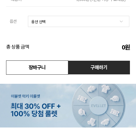
수영복
옵션
아우터
스커트
0
원
총 상품 금액
언더웨어/파자마
코디템
장바구니
구매하기
FIT ZOOM