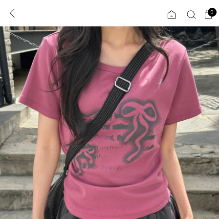
0
0
1초 회원가입
로그인
ENG
TW
콘텐츠
리뷰 & 혜택
플러스핏
회원혜택
입
JP
CATEGORY
COMMUNITY
도착보장⚡
ALL
인플루언서 pick!
익스클루시브
신상 5%
아우터
베스트
티셔츠
MADE
니트