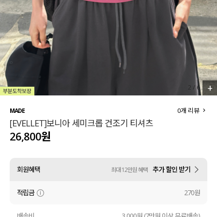
세트할인 ~30%
블라우스
하객룩
원피스
살안타템
팬츠
110사이즈
스커트
+
2
/
6
플러스핏
액티브웨어
0
개 리뷰
MADE
[EVELLET]보니아 세미크롭 건조기 티셔츠
티셔츠
언더웨어
26,800원
팬츠
ACC
회원혜택
추가 할인 받기
최대 12만원 혜택
셔츠
적립금
270원
원피스
니트
배송비
3,000원 (7만원 이상 무료배송)