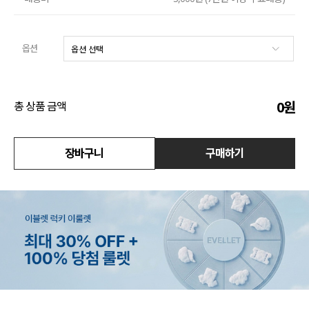
액티브
옵션
아우터
스커트
0
원
총 상품 금액
언더웨어/파자마
코디템
장바구니
구매하기
FIT ZOOM