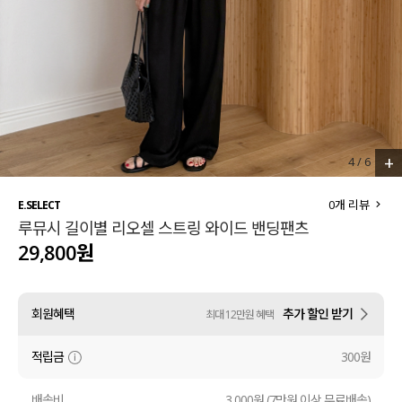
세트할인 ~30%
블라우스
하객룩
원피스
살안타템
팬츠
110사이즈
스커트
+
4
/
6
플러스핏
액티브웨어
0
개 리뷰
E.SELECT
루뮤시 길이별 리오셀 스트링 와이드 밴딩팬츠
티셔츠
언더웨어
29,800원
팬츠
ACC
회원혜택
추가 할인 받기
최대 12만원 혜택
셔츠
적립금
300원
원피스
니트
배송비
3,000원 (7만원 이상 무료배송)