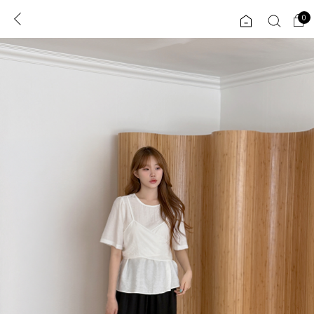
0
0
1초 회원가입
로그인
ENG
TW
콘텐츠
리뷰 & 혜택
플러스핏
회원혜택
입
JP
CATEGORY
COMMUNITY
도착보장⚡
ALL
인플루언서 pick!
익스클루시브
신상 5%
아우터
베스트
티셔츠
MADE
니트